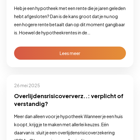
Heb je een hypotheek met een rente die je jaren geleden
hebt afgesloten? Dan is de kans groot dat je nu nog
een hogere rente betaalt dan op dit moment gangbaar
is. Hoewel de hypotheekrentes in de…
Lees meer
26 mei 2025
Overlijdensrisicoververz..: verplicht of
verstandig?
Meer dan alleen voor je hypotheek Wanneer je een huis
koopt, krijg je te maken met allerlei keuzes. Eén
daarvan is: sluit je een overlijdensrisicoverzekering