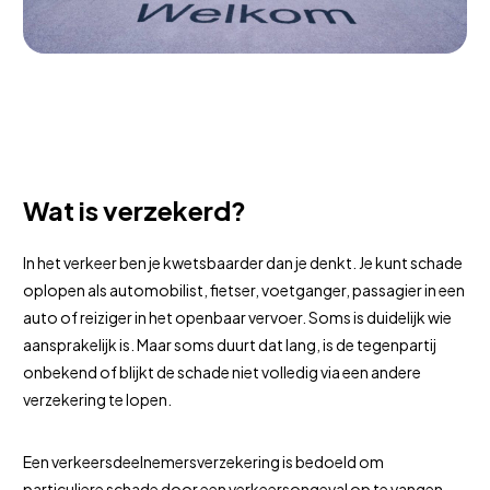
Wat is verzekerd?
In het verkeer ben je kwetsbaarder dan je denkt. Je kunt schade
oplopen als automobilist, fietser, voetganger, passagier in een
auto of reiziger in het openbaar vervoer. Soms is duidelijk wie
aansprakelijk is. Maar soms duurt dat lang, is de tegenpartij
onbekend of blijkt de schade niet volledig via een andere
verzekering te lopen.
Een verkeersdeelnemersverzekering is bedoeld om
particuliere schade door een verkeersongeval op te vangen.