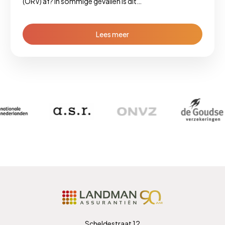
(ORV) af? In sommige gevallen is dit…
Lees meer
Scheldestraat 12