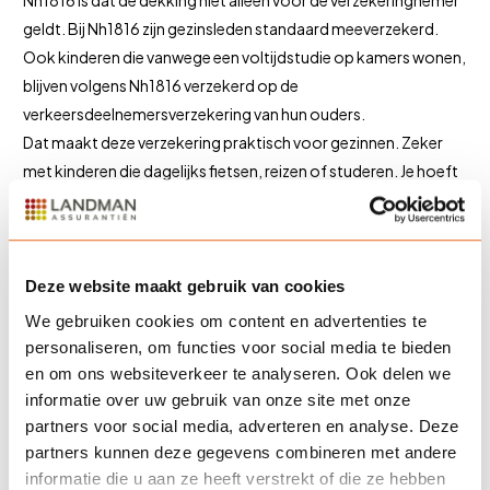
Nh1816 is dat de dekking niet alleen voor de verzekeringnemer
geldt. Bij Nh1816 zijn gezinsleden standaard meeverzekerd.
Ook kinderen die vanwege een voltijdstudie op kamers wonen,
blijven volgens Nh1816 verzekerd op de
verkeersdeelnemersverzekering van hun ouders.
Dat maakt deze verzekering praktisch voor gezinnen. Zeker
met kinderen die dagelijks fietsen, reizen of studeren. Je hoeft
dan niet voor ieder gezinslid apart een losse
verkeersverzekering te regelen.st bij iedere situatie. Daarom
vergelijken wij waar nodig ook met andere verzekeraars.
Deze website maakt gebruik van cookies
Ook verzekerd in Europa
We gebruiken cookies om content en advertenties te
personaliseren, om functies voor social media te bieden
De verkeersdeelnemersverzekering van Nh1816 geldt in heel
en om ons websiteverkeer te analyseren. Ook delen we
Europa. Daarnaast geldt de dekking ook in verschillende
informatie over uw gebruik van onze site met onze
andere landen die op de groene kaart staan.
partners voor social media, adverteren en analyse. Deze
Dat is prettig als je regelmatig op vakantie gaat, met de auto
partners kunnen deze gegevens combineren met andere
naar het buitenland rijdt, een fiets meeneemt of onderweg
informatie die u aan ze heeft verstrekt of die ze hebben