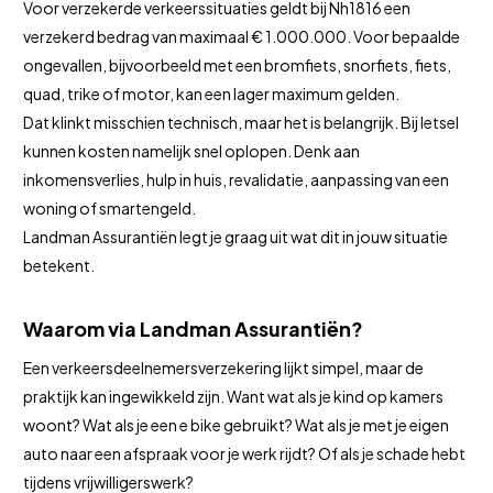
Voor verzekerde verkeerssituaties geldt bij Nh1816 een
verzekerd bedrag van maximaal € 1.000.000. Voor bepaalde
ongevallen, bijvoorbeeld met een bromfiets, snorfiets, fiets,
quad, trike of motor, kan een lager maximum gelden.
Dat klinkt misschien technisch, maar het is belangrijk. Bij letsel
kunnen kosten namelijk snel oplopen. Denk aan
inkomensverlies, hulp in huis, revalidatie, aanpassing van een
woning of smartengeld.
Landman Assurantiën legt je graag uit wat dit in jouw situatie
betekent.
Waarom via Landman Assurantiën?
Een verkeersdeelnemersverzekering lijkt simpel, maar de
praktijk kan ingewikkeld zijn. Want wat als je kind op kamers
woont? Wat als je een e bike gebruikt? Wat als je met je eigen
auto naar een afspraak voor je werk rijdt? Of als je schade hebt
tijdens vrijwilligerswerk?