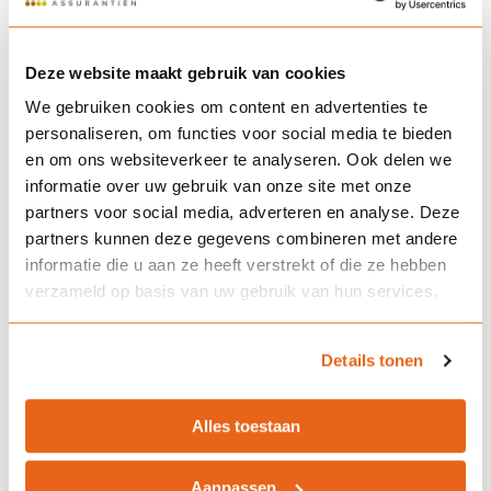
Samengevat: oversluiten kan slim zijn
Deze website maakt gebruik van cookies
Een hypotheek oversluiten kan nog steeds een financieel
We gebruiken cookies om content en advertenties te
slimme keuze zijn. Zeker als je een hogere rente hebt dan wat
personaliseren, om functies voor social media te bieden
momenteel gebruikelijk is, of als je hypotheek niet meer past
en om ons websiteverkeer te analyseren. Ook delen we
bij je levenssituatie. Wel is het belangrijk om goed te kijken naar
informatie over uw gebruik van onze site met onze
de kosten en het verwachte voordeel over de looptijd.
partners voor social media, adverteren en analyse. Deze
partners kunnen deze gegevens combineren met andere
Bereken je premie
informatie die u aan ze heeft verstrekt of die ze hebben
verzameld op basis van uw gebruik van hun services.
Wil je weten wat de beste keuze is en de bijkomende
maandlasten zijn? Neem contact op met ons en wij zorgen
voor een passend persoonlijk advies. We zijn bereikbaar op
Details tonen
werkdagen van 8.00 tot 17.30 uur via
telefoon
of
e-mail
.
Alles toestaan
Veelgestelde vragen
Aanpassen