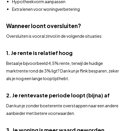
Hypotheekvorm aanpassen
Extra lenen voor woningverbetering
Wanneer loont oversluiten?
Oversluiten is vooral zinvol in de volgende situaties:
1. Je rente is relatief hoog
Betaal je bijvoorbeeld 4,5% rente, terwijl de huidige
marktrente rond de 3% ligt? Dan kun je flink besparen, zeker
als je nog een lange looptijd hebt.
2. Je rentevaste periode loopt (bijna) af
Dan kun je zonder boeterente overstappen naar een andere
aanbieder met betere voorwaarden.
3. Je woning is meer waard geworden