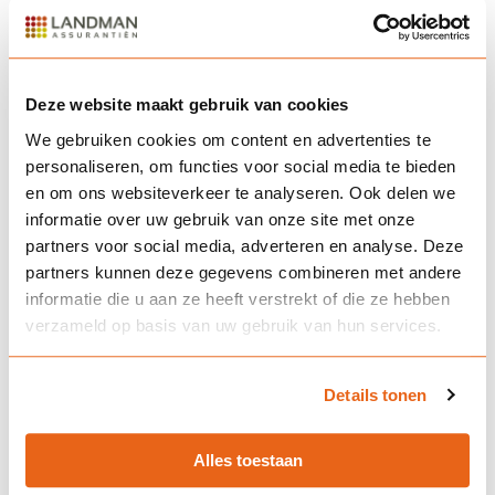
Implementatie en monitoring
Een GRMC helpt niet alleen bij het opstellen van
Deze website maakt gebruik van cookies
risicomanagementplannen, maar ook bij de implementatie
We gebruiken cookies om content en advertenties te
ervan. Ze zorgen voor de integratie van
personaliseren, om functies voor social media te bieden
risicobeheersstrategieën in de dagelijkse bedrijfsprocessen en
en om ons websiteverkeer te analyseren. Ook delen we
monitoren de effectiviteit van deze strategieën, waarbij ze
informatie over uw gebruik van onze site met onze
aanpassingen voorstellen wanneer nodig.
partners voor social media, adverteren en analyse. Deze
partners kunnen deze gegevens combineren met andere
Meer weten of interesse?
informatie die u aan ze heeft verstrekt of die ze hebben
verzameld op basis van uw gebruik van hun services.
Wij helpen je graag met het in kaart brengen van de
belangrijkste risico’s. Wij stellen een rapport op waardoor je
alle risico’s leert kennen en geven advies op welke manier je de
Details tonen
risico’s kunt beperken. Vraag ons naar de mogelijkheden voor
jouw bedrijf.
Plan hier direct een afspraak
.
Alles toestaan