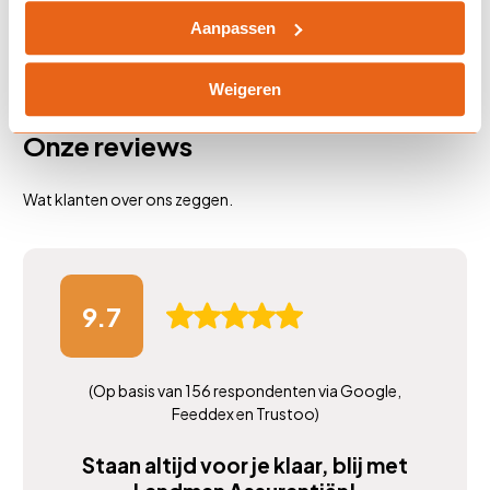
Aanpassen
Neem contact op om de mogelijkheden te bespreken
Weigeren
Onze reviews
Wat klanten over ons zeggen.
9.7
(Op basis van 156 respondenten via Google,
Feeddex en Trustoo)
we de
Staan altijd voor je klaar, blij met
Zee