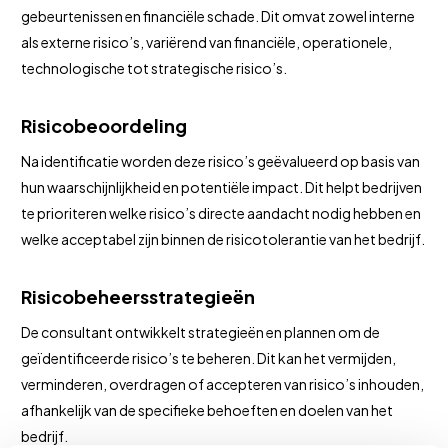
gebeurtenissen en financiële schade. Dit omvat zowel interne
als externe risico’s, variërend van financiële, operationele,
technologische tot strategische risico’s.
Risicobeoordeling
Na identificatie worden deze risico’s geëvalueerd op basis van
hun waarschijnlijkheid en potentiële impact. Dit helpt bedrijven
te prioriteren welke risico’s directe aandacht nodig hebben en
welke acceptabel zijn binnen de risicotolerantie van het bedrijf.
Risicobeheersstrategieën
De consultant ontwikkelt strategieën en plannen om de
geïdentificeerde risico’s te beheren. Dit kan het vermijden,
verminderen, overdragen of accepteren van risico’s inhouden,
afhankelijk van de specifieke behoeften en doelen van het
bedrijf.