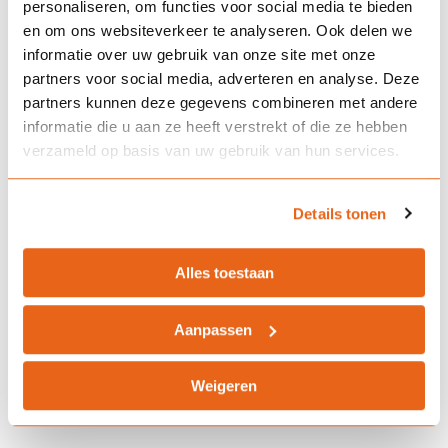
serieus. Zo kennen wij een interne klachtenprocedure, zijn wij
personaliseren, om functies voor social media te bieden
aangesloten bij het Klachteninstituut Financiële
en om ons websiteverkeer te analyseren. Ook delen we
Dienstverlening (Kifid) en onderschrijven het reglement.
informatie over uw gebruik van onze site met onze
www.kifid.nl
partners voor social media, adverteren en analyse. Deze
partners kunnen deze gegevens combineren met andere
informatie die u aan ze heeft verstrekt of die ze hebben
verzameld op basis van uw gebruik van hun services.
Details tonen
Alles toestaan
Aanpassen
Weigeren