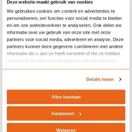
Deze website maakt gebruik van cookies
We gebruiken cookies om content en advertenties te
Veelgestelde vragen
personaliseren, om functies voor social media te bieden
en om ons websiteverkeer te analyseren. Ook delen we
informatie over uw gebruik van onze site met onze
Is een evenementenverzekering
partners voor social media, adverteren en analyse. Deze
partners kunnen deze gegevens combineren met andere
verplicht?
informatie die u aan ze heeft verstrekt of die ze hebben
verzameld op basis van uw gebruik van hun services.
Is schade door slecht weer
Details tonen
gedekt?
Alles toestaan
Kan ik vrijwilligers ook
Aanpassen
meeverzekeren?
Weigeren