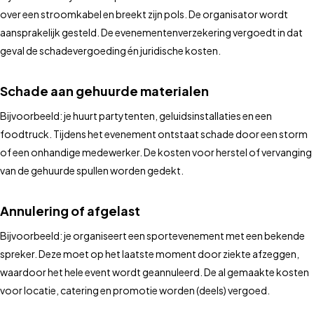
over een stroomkabel en breekt zijn pols. De organisator wordt
aansprakelijk gesteld. De evenementenverzekering vergoedt in dat
geval de schadevergoeding én juridische kosten.
Schade aan gehuurde materialen
Bijvoorbeeld: je huurt partytenten, geluidsinstallaties en een
foodtruck. Tijdens het evenement ontstaat schade door een storm
of een onhandige medewerker. De kosten voor herstel of vervanging
van de gehuurde spullen worden gedekt.
Annulering of afgelast
Bijvoorbeeld: je organiseert een sportevenement met een bekende
spreker. Deze moet op het laatste moment door ziekte afzeggen,
waardoor het hele event wordt geannuleerd. De al gemaakte kosten
voor locatie, catering en promotie worden (deels) vergoed.