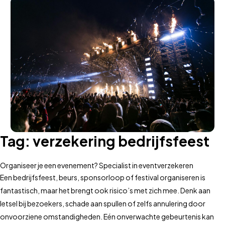
Tag:
verzekering bedrijfsfeest
Organiseer je een evenement? Specialist in eventverzekeren
Een bedrijfsfeest, beurs, sponsorloop of festival organiseren is
fantastisch, maar het brengt ook risico’s met zich mee. Denk aan
letsel bij bezoekers, schade aan spullen of zelfs annulering door
onvoorziene omstandigheden. Eén onverwachte gebeurtenis kan