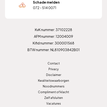
Schade melden
072 - 514 0071
KvK nummer: 37102228
AFM nummer: 12004009
Kifid nummer: 300001568
BTW nummer: NL810903842B01
Contact
Privacy
Disclaimer
Kwaliteitswaarborgen
Noodnummers
Compliment of klacht
Zelf afsluiten
Vacatures