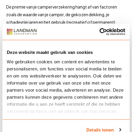
De premie van je camperverzekering hangt af van factoren
zoals de waarde van je camper, de gekozen dekking, je
schadevrije jaren en het gebruik (recreatief of permanent).
Onze adviseurs maken graag een persoonlijke berekening,
zodat je nooit te veel betaalt en optimaal verzekerd bent.
Deze website maakt gebruik van cookies
Bereken je premie
We gebruiken cookies om content en advertenties te
Wil je weten wat een camperverzekering je kost? Neem
personaliseren, om functies voor social media te bieden
contact
op met onze adviseurs voor persoonlijk advies. Onze
en om ons websiteverkeer te analyseren. Ook delen we
adviseurs zijn op werkdagen bereikbaar van 8.00 tot 17.30 uur
informatie over uw gebruik van onze site met onze
via
telefoon
of
e-mail
.
partners voor social media, adverteren en analyse. Deze
partners kunnen deze gegevens combineren met andere
Waarom kiezen voor Landman Assurantiën?
informatie die u aan ze heeft verstrekt of die ze hebben
verzameld op basis van uw gebruik van hun services.
Bij
Landman Assurantiën
begrijpen we hoe waardevol jouw
camper is. Daarom bieden wij maatwerkoplossingen die
Details tonen
perfect aansluiten bij jouw situatie. Met onze