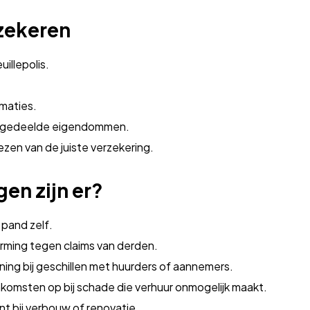
zekeren
illepolis.
maties.
of gedeelde eigendommen.
iezen van de juiste verzekering.
en zijn er?
 pand zelf.
rming tegen claims van derden.
ning bij geschillen met huurders of aannemers.
komsten op bij schade die verhuur onmogelijk maakt.
t bij verbouw of renovatie.