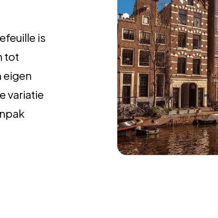
feuille is
 tot
n eigen
 variatie
anpak