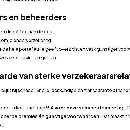
ers en beheerders
 direct toe aan de polis.
kom je onderverzekering.
 de hele portefeuille geeft overzicht en vaak gunstiger voo
 welke beperkingen gelden.
rde van sterke verzekeraarsrela
blijkt bij schade. Snelle, deskundige en transparante afhandeli
n beoordeeld met een
9,4 voor onze schadeafhandeling
. 
scherpe premies én gunstige voorwaarden
. Dat maakt he
s.