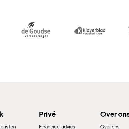
jk
Privé
Over on
diensten
Financieel advies
Over ons