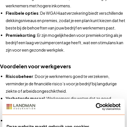
werknemers met hogere inkomens.
Flexibele opties
: De WGA Hiaatverzekering biedt verschillende
dekkingsniveaus en premies, zodat je een plan kunt kiezen dat het
beste bij de behoeften van jouw bedrijf en werknemers past.
Premiekorting
: Er zijn mogelijkheden voor premiekorting als je
bedrijf een laag verzuimpercentage heeft, wat een stimulans kan
zijn voor een gezonde werkplek.
Voordelen voor werkgevers
Risicobeheer
: Door je werknemers goed te verzekeren,
verminder je de financiële risico’s voor je bedrijf bij langdurige
ziekte of arbeidsongeschiktheid.
Verbeterde moraal
: Werknemers die weten dat ze goed
beschermd zijn, zijn vaak meer gemotiveerd en betrokken bij hun
werk.
Concurrerend voordeel
: Het aanbieden van uitgebreide
Deze website maakt gebruik van cookies