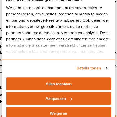
verzekeringsopties zoals een WGA Hiaatverzekering kan je helpen
om talent aan te trekken en te behouden, omdat het laat zien dat
We gebruiken cookies om content en advertenties te
personaliseren, om functies voor social media te bieden
je geeft om het welzijn van je personeel.
en om ons websiteverkeer te analyseren. Ook delen we
informatie over uw gebruik van onze site met onze
Waarom kiezen voor Landman Assurantiën?
partners voor social media, adverteren en analyse. Deze
Bij Landman Assurantiën combineren we expertise met een
partners kunnen deze gegevens combineren met andere
informatie die u aan ze heeft verstrekt of die ze hebben
persoonlijke benadering. Onze ervaren adviseurs helpen je bij het
verzameld op basis van uw gebruik van hun services.
kiezen van de juiste WGA Hiaatverzekering die past bij jouw specifieke
situatie. We bieden maatwerkoplossingen en persoonlijk advies,
zodat je personeel goed beschermd is en jij voldoet aan alle wettelijke
Details tonen
vereisten.
Alles toestaan
Neem vandaag nog contact met ons op voor een vrijblijvend
adviesgesprek. Wij helpen je graag bij het vinden van de beste WGA
Aanpassen
Hiaatverzekering voor jouw bedrijf.
Of maak hier een afspraak
.
Weigeren