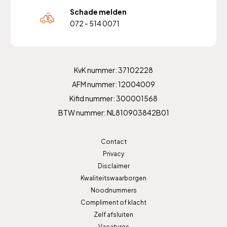
Schade melden
072 - 514 0071
KvK nummer: 37102228
AFM nummer: 12004009
Kifid nummer: 300001568
BTW nummer: NL810903842B01
Contact
Privacy
Disclaimer
Kwaliteitswaarborgen
Noodnummers
Compliment of klacht
Zelf afsluiten
Vacatures