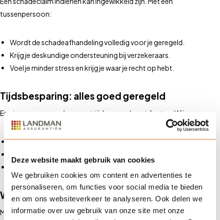
Een schadeclaim indienen kan ingewikkeld zijn. Met een
tussenpersoon:
Wordt de schadeafhandeling volledig voor je geregeld.
Krijg je deskundige ondersteuning bij verzekeraars.
Voel je minder stress en krijg je waar je recht op hebt.
Tijdsbesparing: alles goed geregeld
Een tussenpersoon bespaart tijd en voorkomt fouten. Wij:
Zoeken de beste verzekering voor jouw situatie.
Houden je polis up-to-date bij veranderingen.
Deze website maakt gebruik van cookies
Besparen je tijd en geven je zekerheid.
We gebruiken cookies om content en advertenties te
personaliseren, om functies voor social media te bieden
Waarom Landman Assurantiën?
en om ons websiteverkeer te analyseren. Ook delen we
informatie over uw gebruik van onze site met onze
Met bijna 100 jaar ervaring combineert Landman Assurantiën