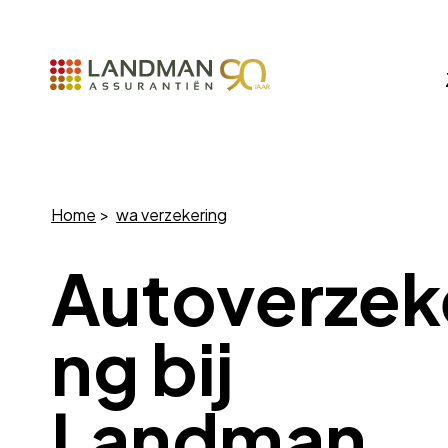
Home
wa verzekering
Autoverzek
ng bij
Landman