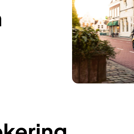
n
ekering