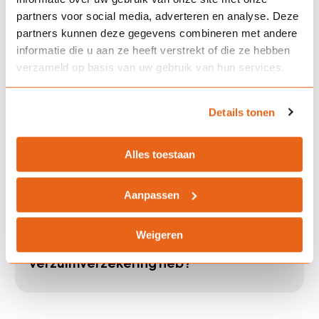
Wat gebeurt er na de
partners voor social media, adverteren en analyse. Deze
eigenrisicoperiode?
partners kunnen deze gegevens combineren met andere
informatie die u aan ze heeft verstrekt of die ze hebben
verzameld op basis van uw gebruik van hun services.
Biedt Landman Assurantiën ook
arbodienstverlening aan?
Details tonen
Alles toestaan
Hoe bereken ik mijn premie?
Aanpassen
Weigeren
Wat gebeurt er als ik geen
verzuimverzekering heb?