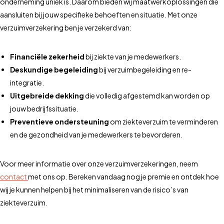
onderneming uniek is. Daarom bieden wij maatwerkoplossingen die
aansluiten bij jouw specifieke behoeften en situatie. Met onze
verzuimverzekering ben je verzekerd van:
Financiële zekerheid
bij ziekte van je medewerkers.
Deskundige begeleiding
bij verzuimbegeleiding en re-
integratie.
Uitgebreide dekking
die volledig afgestemd kan worden op
jouw bedrijfssituatie.
Preventieve ondersteuning
om ziekteverzuim te verminderen
en de gezondheid van je medewerkers te bevorderen.
Voor meer informatie over onze verzuimverzekeringen, neem
contact
met ons op. Bereken vandaag nog je premie en ontdek hoe
wij je kunnen helpen bij het minimaliseren van de risico’s van
ziekteverzuim.