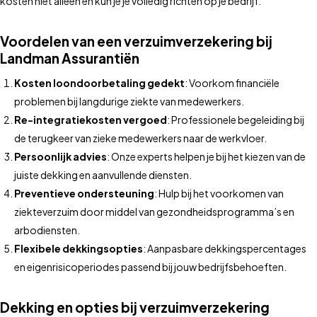
kosten niet alleen en kun je je volledig richten op je bedrijf.
Voordelen van een verzuimverzekering bij
Landman Assurantiën
Kosten loondoorbetaling gedekt
: Voorkom financiële
problemen bij langdurige ziekte van medewerkers.
Re-integratiekosten vergoed
: Professionele begeleiding bij
de terugkeer van zieke medewerkers naar de werkvloer.
Persoonlijk advies
: Onze experts helpen je bij het kiezen van de
juiste dekking en aanvullende diensten.
Preventieve ondersteuning
: Hulp bij het voorkomen van
ziekteverzuim door middel van gezondheidsprogramma’s en
arbodiensten.
Flexibele dekkingsopties
: Aanpasbare dekkingspercentages
en eigenrisicoperiodes passend bij jouw bedrijfsbehoeften.
Dekking en opties bij verzuimverzekering