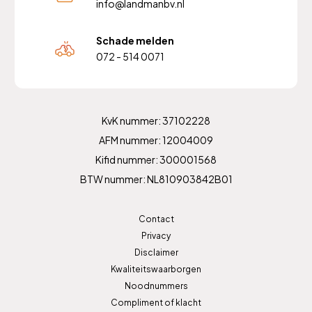
info@landmanbv.nl
Schade melden
072 - 514 0071
KvK nummer: 37102228
AFM nummer: 12004009
Kifid nummer: 300001568
BTW nummer: NL810903842B01
Contact
Privacy
Disclaimer
Kwaliteitswaarborgen
Noodnummers
Compliment of klacht