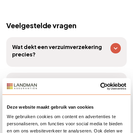
Veelgestelde vragen
Wat dekt een verzuimverzekering
precies?
Hoe lang moet ik als werkgever het
loon doorbetalen bij ziekte?
Deze website maakt gebruik van cookies
We gebruiken cookies om content en advertenties te
Kan ik zelf mijn dekking kiezen?
personaliseren, om functies voor social media te bieden
en om ons websiteverkeer te analyseren. Ook delen we