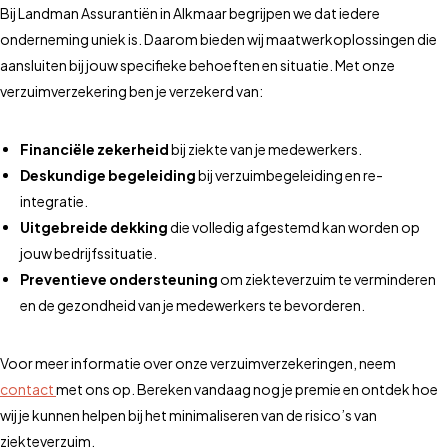
Bij Landman Assurantiën in Alkmaar begrijpen we dat iedere
onderneming uniek is. Daarom bieden wij maatwerkoplossingen die
aansluiten bij jouw specifieke behoeften en situatie. Met onze
verzuimverzekering ben je verzekerd van:
Financiële zekerheid
bij ziekte van je medewerkers.
Deskundige begeleiding
bij verzuimbegeleiding en re-
integratie.
Uitgebreide dekking
die volledig afgestemd kan worden op
jouw bedrijfssituatie.
Preventieve ondersteuning
om ziekteverzuim te verminderen
en de gezondheid van je medewerkers te bevorderen.
Voor meer informatie over onze verzuimverzekeringen, neem
contact
met ons op. Bereken vandaag nog je premie en ontdek hoe
wij je kunnen helpen bij het minimaliseren van de risico’s van
ziekteverzuim.