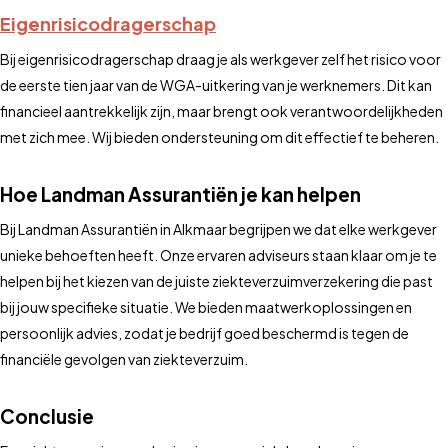
Eigenrisicodragerschap
Bij eigenrisicodragerschap draag je als werkgever zelf het risico voor
de eerste tien jaar van de WGA-uitkering van je werknemers. Dit kan
financieel aantrekkelijk zijn, maar brengt ook verantwoordelijkheden
met zich mee. Wij bieden ondersteuning om dit effectief te beheren.
Hoe Landman Assurantiën je kan helpen
Bij Landman Assurantiën in Alkmaar begrijpen we dat elke werkgever
unieke behoeften heeft. Onze ervaren adviseurs staan klaar om je te
helpen bij het kiezen van de juiste ziekteverzuimverzekering die past
bij jouw specifieke situatie. We bieden maatwerkoplossingen en
persoonlijk advies, zodat je bedrijf goed beschermd is tegen de
financiële gevolgen van ziekteverzuim.
Conclusie