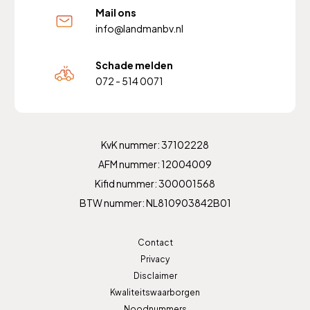
Mail ons
info@landmanbv.nl
Schade melden
072 - 514 0071
KvK nummer: 37102228
AFM nummer: 12004009
Kifid nummer: 300001568
BTW nummer: NL810903842B01
Contact
Privacy
Disclaimer
Kwaliteitswaarborgen
Noodnummers