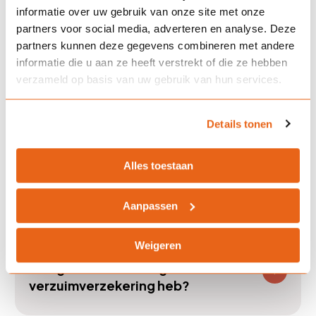
informatie over uw gebruik van onze site met onze
partners voor social media, adverteren en analyse. Deze
Wat gebeurt er na de
partners kunnen deze gegevens combineren met andere
eigenrisicoperiode?
informatie die u aan ze heeft verstrekt of die ze hebben
verzameld op basis van uw gebruik van hun services.
Biedt Landman Assurantiën ook
Details tonen
arbodienstverlening aan?
Alles toestaan
Hoe bereken ik mijn premie?
Aanpassen
Weigeren
Wat gebeurt er als ik geen
verzuimverzekering heb?