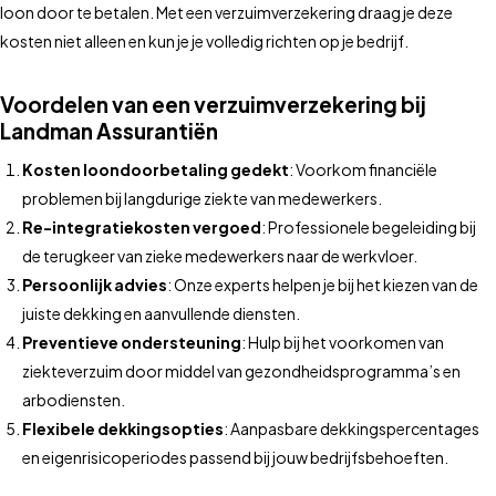
loon door te betalen. Met een verzuimverzekering draag je deze
kosten niet alleen en kun je je volledig richten op je bedrijf.
Voordelen van een verzuimverzekering bij
Landman Assurantiën
Kosten loondoorbetaling gedekt
: Voorkom financiële
problemen bij langdurige ziekte van medewerkers.
Re-integratiekosten vergoed
: Professionele begeleiding bij
de terugkeer van zieke medewerkers naar de werkvloer.
Persoonlijk advies
: Onze experts helpen je bij het kiezen van de
juiste dekking en aanvullende diensten.
Preventieve ondersteuning
: Hulp bij het voorkomen van
ziekteverzuim door middel van gezondheidsprogramma’s en
arbodiensten.
Flexibele dekkingsopties
: Aanpasbare dekkingspercentages
en eigenrisicoperiodes passend bij jouw bedrijfsbehoeften.