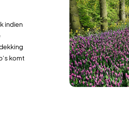
k indien
e
 dekking
co’s komt