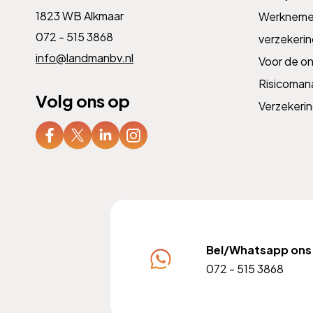
1823 WB Alkmaar
Werknemer
072 - 515 3868
verzekeri
info@landmanbv.nl
Voor de o
Risicoma
Volg ons op
Verzekeri
Bel/Whatsapp ons
072 - 515 3868