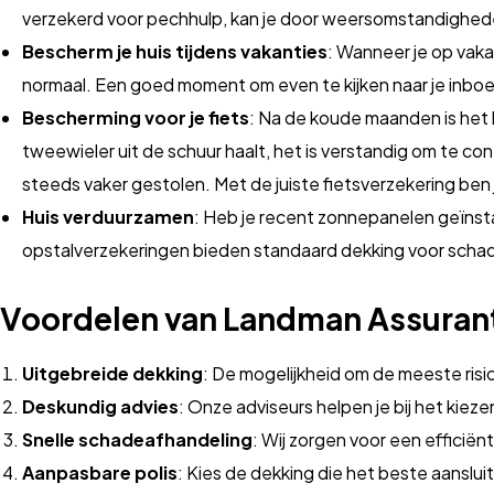
verzekerd voor pechhulp, kan je door weersomstandigheden 
Bescherm je huis tijdens vakanties
: Wanneer je op vaka
normaal. Een goed moment om even te kijken naar je inboed
Bescherming voor je fiets
: Na de koude maanden is het 
tweewieler uit de schuur haalt, het is verstandig om te con
steeds vaker gestolen. Met de juiste fietsverzekering ben 
Huis verduurzamen
: Heb je recent zonnepanelen geïnst
opstalverzekeringen bieden standaard dekking voor schad
Voordelen van Landman Assuran
Uitgebreide dekking
: De mogelijkheid om de meeste risi
Deskundig advies
: Onze adviseurs helpen je bij het kieze
Snelle schadeafhandeling
: Wij zorgen voor een efficië
Aanpasbare polis
: Kies de dekking die het beste aansluit 