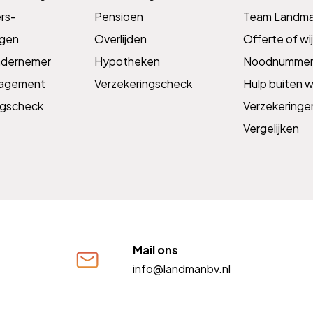
s­­
Pensioen
Team Landm
ngen
Overlijden
Offerte of wij
ndernemer
Hypotheken
Noodnummer
nagement
Verzekeringscheck
Hulp buiten w
ngscheck
Verzekeringe
Vergelijken
Mail ons
info@landmanbv.nl