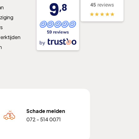
9
,8
45
reviews
an
ziging
s
59 reviews
erktijden
by
n
Schade melden
072 - 514 0071