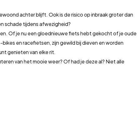
woond achter blijft. Ook is de risico op inbraak groter dan
 en schade tijdens afwezigheid?
ken. Of je nu een gloednieuwe fiets hebt gekocht of je oude
e-bikes en racefietsen, zijn gewild bij dieven en worden
nt genieten van elke rit.
eren van het mooie weer? Of had je deze al? Niet alle