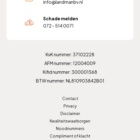
info@landmanbv.nl
Schade melden
072 - 514 0071
KvK nummer: 37102228
AFM nummer: 12004009
Kifid nummer: 300001568
BTW nummer: NL810903842B01
Contact
Privacy
Disclaimer
Kwaliteitswaarborgen
Noodnummers
Compliment of klacht