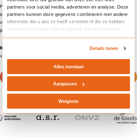
Met bijna 100 jaar ervaring combineert Landman Assurantiën
partners voor social media, adverteren en analyse. Deze
expertise met persoonlijke service. Wij werken samen met alle
partners kunnen deze gegevens combineren met andere
informatie die u aan ze heeft verstrekt of die ze hebben
verzekeraars, zodat je altijd profiteert van de beste oplossing,
verzameld op basis van uw gebruik van hun services.
perfect afgestemd op jouw situatie.
Kies voor zekerheid, kies voor Landman Assurantiën.
Neem
Details tonen
vandaag nog contact met ons op!
Alles toestaan
Neem contact op voor vrijblijvend advies
Aanpassen
Weigeren