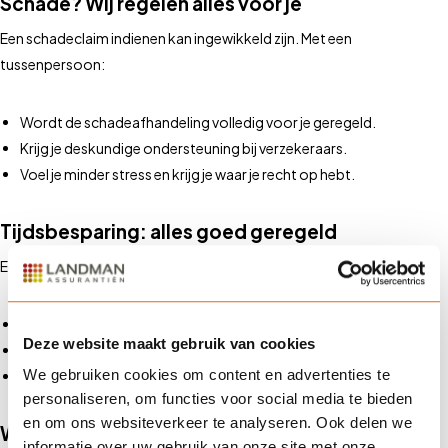
Schade? Wij regelen alles voor je
Een schadeclaim indienen kan ingewikkeld zijn. Met een
tussenpersoon:
Wordt de schadeafhandeling volledig voor je geregeld.
Krijg je deskundige ondersteuning bij verzekeraars.
Voel je minder stress en krijg je waar je recht op hebt.
Tijdsbesparing: alles goed geregeld
Een tussenpersoon bespaart tijd en voorkomt fouten. Wij:
Zoeken de beste verzekering voor jouw situatie.
Deze website maakt gebruik van cookies
Houden je polis up-to-date bij veranderingen.
We gebruiken cookies om content en advertenties te
Besparen je tijd en geven je zekerheid.
personaliseren, om functies voor social media te bieden
en om ons websiteverkeer te analyseren. Ook delen we
Waarom Landman Assurantiën?
informatie over uw gebruik van onze site met onze