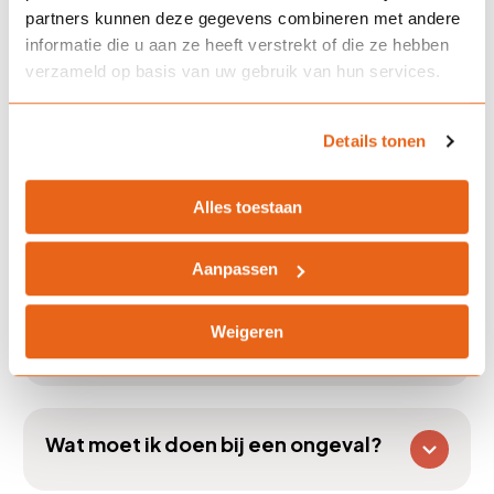
Hoe verschilt een
partners kunnen deze gegevens combineren met andere
verkeersdeelnemersverzekering
informatie die u aan ze heeft verstrekt of die ze hebben
verzameld op basis van uw gebruik van hun services.
van een gewone autoverzekering?
Details tonen
Kan ik deze verzekering
combineren met andere
Alles toestaan
verzekeringen?
Aanpassen
Weigeren
Hoe wordt de premie bepaald?
Wat moet ik doen bij een ongeval?