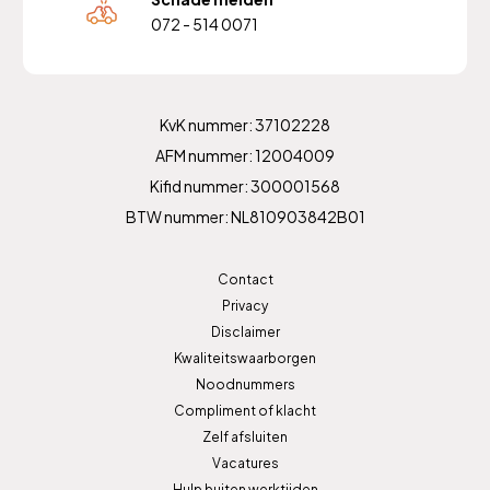
072 - 514 0071
KvK nummer: 37102228
AFM nummer: 12004009
Kifid nummer: 300001568
BTW nummer: NL810903842B01
Contact
Privacy
Disclaimer
Kwaliteitswaarborgen
Noodnummers
Compliment of klacht
Zelf afsluiten
Vacatures
Hulp buiten werktijden