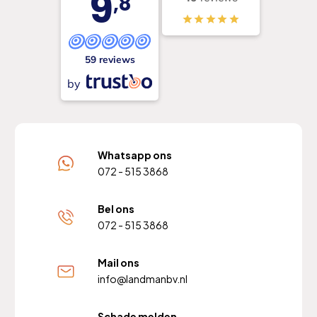
9
,8
59 reviews
by
Whatsapp ons
072 - 515 3868
Bel ons
072 - 515 3868
Mail ons
info@landmanbv.nl
Schade melden