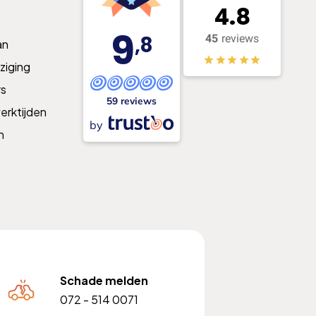
4.8
9
,8
45
reviews
an
ziging
s
59 reviews
erktijden
by
n
Schade melden
072 - 514 0071