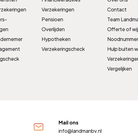
rzekeringen
Verzekeringen
Contact
s­­
Pensioen
Team Landm
ngen
Overlijden
Offerte of wij
ndernemer
Hypotheken
Noodnummer
nagement
Verzekeringscheck
Hulp buiten w
ngscheck
Verzekeringe
Vergelijken
Mail ons
info@landmanbv.nl