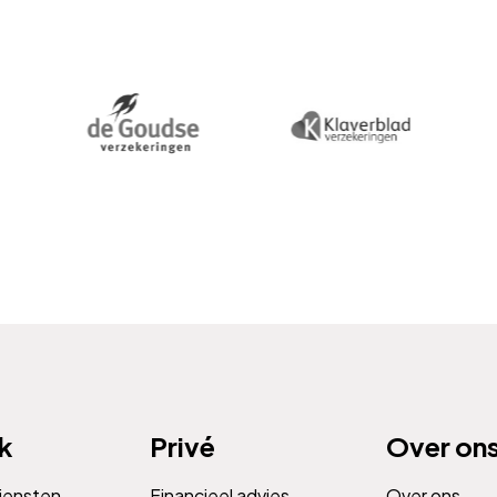
jk
Privé
Over on
diensten
Financieel advies
Over ons