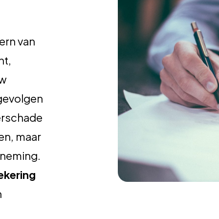
ern van
nt,
uw
 gevolgen
terschade
ten, maar
erneming.
ekering
n