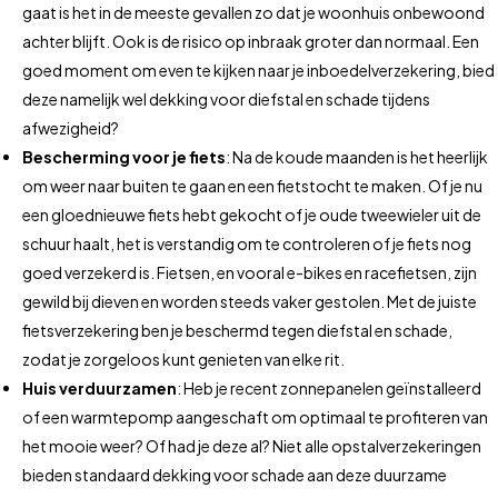
gaat is het in de meeste gevallen zo dat je woonhuis onbewoond
achter blijft. Ook is de risico op inbraak groter dan normaal. Een
goed moment om even te kijken naar je inboedelverzekering, bied
deze namelijk wel dekking voor diefstal en schade tijdens
afwezigheid?
Bescherming voor je fiets
: Na de koude maanden is het heerlijk
om weer naar buiten te gaan en een fietstocht te maken. Of je nu
een gloednieuwe fiets hebt gekocht of je oude tweewieler uit de
schuur haalt, het is verstandig om te controleren of je fiets nog
goed verzekerd is. Fietsen, en vooral e-bikes en racefietsen, zijn
gewild bij dieven en worden steeds vaker gestolen. Met de juiste
fietsverzekering ben je beschermd tegen diefstal en schade,
zodat je zorgeloos kunt genieten van elke rit.
Huis verduurzamen
: Heb je recent zonnepanelen geïnstalleerd
of een warmtepomp aangeschaft om optimaal te profiteren van
het mooie weer? Of had je deze al? Niet alle opstalverzekeringen
bieden standaard dekking voor schade aan deze duurzame