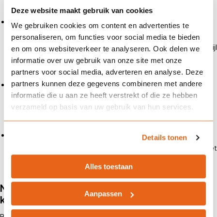
Deze website maakt gebruik van cookies
Fysieke risico’s
: Stormen, hittegolven en overstromingen
We gebruiken cookies om content en advertenties te
veroorzaken schade aan gebouwen, infrastructuur en de
personaliseren, om functies voor social media te bieden
gezondheid. Droogte bedreigt waterbronnen en landbouw, terwijl
en om ons websiteverkeer te analyseren. Ook delen we
de stijgende zeespiegel kan zorgen voor overstromingen in
informatie over uw gebruik van onze site met onze
partners voor social media, adverteren en analyse. Deze
laaggelegen gebieden.
partners kunnen deze gegevens combineren met andere
Economische risico’s
: Klimaatverandering beïnvloedt
informatie die u aan ze heeft verstrekt of die ze hebben
grondstoffenprijzen en winsten, verhoogt verzekeringspremies
verzameld op basis van uw gebruik van hun services.
en maakt niet-duurzame bedrijven kwetsbaarder voor
waardevermindering.
Juridische risico’s
: Strengere milieuregels en
Details tonen
aansprakelijkheidsclaims dwingen bedrijven om hun impact op het
klimaat serieus te nemen en risico’s beter te beheren.
Alles toestaan
Met welke verzekering kun je onder andere
Aanpassen
klimaatrisico’s afdekken?
Bescherm jezelf tegen klimaatrisico’s met verzekeringen zoals een