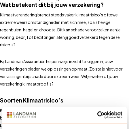
Wat betekent dit bij jouw verzekering?
Klimaatverandering brengt steeds vaker klimaatrisico’s oftewel
extreme weersomstandigheden met zich mee, zoals hevige
regenbuien, hagel en droogte. Dit kan schade veroorzaken aan je
woning, bedrijf of bezittingen. Ben jij goed verzekerd tegen deze
risico’s?
Bij Landman Assurantiën helpen we je inzicht te krijgen in jouw
verzekering en bieden we oplossingen op maat. Zo sta je niet voor
verrassingen bij schade door extreem weer. Wil je weten of jouw
verzekering klimaatproof is?
Soorten Klimaatrisico’s
Klimaatrisico’s kunnen verschillende vormen aannemen en
beïnvloeden zowel bedrijven als particulieren. Hier zijn de
belangrijkste soorten klimaatrisico’s en hun impact: