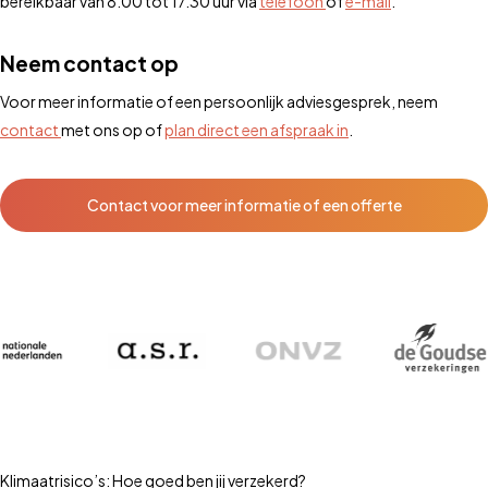
bereikbaar van 8.00 tot 17.30 uur via
telefoon
of
e-mail
.
Neem contact op
Voor meer informatie of een persoonlijk adviesgesprek, neem
contact
met ons op of
plan direct een afspraak in
.
Contact voor meer informatie of een offerte
Klimaatrisico’s: Hoe goed ben jij verzekerd?