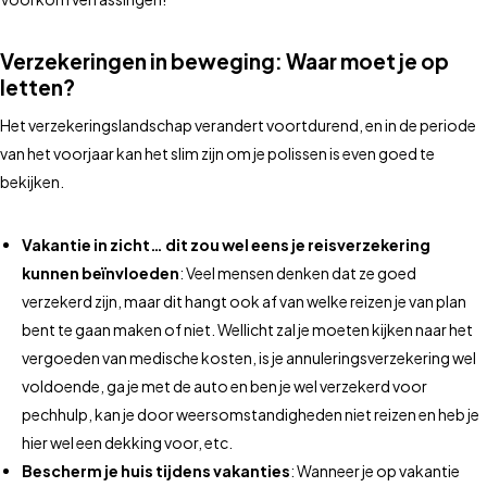
Verzekeringen in beweging: Waar moet je op
letten?
Het verzekeringslandschap verandert voortdurend, en in de periode
van het voorjaar kan het slim zijn om je polissen is even goed te
bekijken.
Vakantie in zicht… dit zou wel eens je reisverzekering
kunnen beïnvloeden
: Veel mensen denken dat ze goed
verzekerd zijn, maar dit hangt ook af van welke reizen je van plan
bent te gaan maken of niet. Wellicht zal je moeten kijken naar het
vergoeden van medische kosten, is je annuleringsverzekering wel
voldoende, ga je met de auto en ben je wel verzekerd voor
pechhulp, kan je door weersomstandigheden niet reizen en heb je
hier wel een dekking voor, etc.
Bescherm je huis tijdens vakanties
: Wanneer je op vakantie