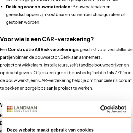
Dekking voor bouwmaterialen:
Bouwmaterialen en
gereedschappen zijn kostbaar en kunnen beschadigd raken of
gestolen worden.
Voor wie is een CAR-verzekering?
Een
Constructie All Risk verzekering
is geschikt voor verschillende
partijen binnen de bouwsector. Denk aan aannemers,
projectontwikkelaars, installateurs, zelfstandige bouwbedrijven en
opdrachtgevers. Of je nu een groot bouwbedrijf hebt of als ZZP’er in
de bouw werkt, een CAR-verzekering helpt je om financiële risico’s af
te dekken en zorgeloos aan je project te werken.
Waarom via Landman?
Bij
Landman Assurantiën
begrijpen we de risico’s in de bouwsector.
Daarom bieden we op maat gemaakte CAR-verzekeringen,
Deze website maakt gebruik van cookies
afgestemd op jouw specifieke projecten. Onze experts helpen je bij: