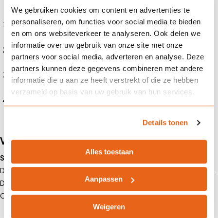
We gebruiken cookies om content en advertenties te
personaliseren, om functies voor social media te bieden
Risicoanalyse:
We brengen de risico’s van jouw bouwproject in
en om ons websiteverkeer te analyseren. Ook delen we
kaart.
informatie over uw gebruik van onze site met onze
Vergelijking van verzekeraars:
We zoeken de beste dekking
partners voor social media, adverteren en analyse. Deze
tegen de scherpste premie.
partners kunnen deze gegevens combineren met andere
Preventieadvies:
We adviseren over risicobeheer en
informatie die u aan ze heeft verstrekt of die ze hebben
schadepreventie.
verzameld op basis van uw gebruik van hun services.
Schadeafhandeling:
Bij schade zorgen we voor een snelle en
efficiënte afhandeling.
Details tonen
Voorbeelden van schades in de bouw
Alles toestaan
Stormschade aan een bouwplaats in Noord-Holland
Door een zware storm stortte een gedeeltelijk opgetrokken pand in.
Aanpassen
De kosten van de schade bedroegen ruim €200.000. Dankzij de
CAR-verzekering werd dit bedrag vergoed.
Weigeren