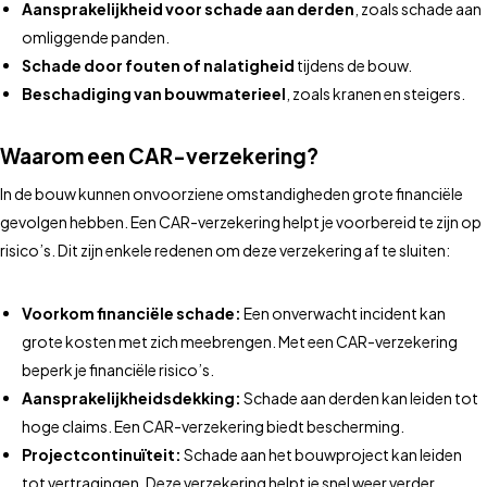
Aansprakelijkheid voor schade aan derden
, zoals schade aan
omliggende panden.
Schade door fouten of nalatigheid
tijdens de bouw.
Beschadiging van bouwmaterieel
, zoals kranen en steigers.
Waarom een CAR-verzekering?
In de bouw kunnen onvoorziene omstandigheden grote financiële
gevolgen hebben. Een CAR-verzekering helpt je voorbereid te zijn op
risico’s. Dit zijn enkele redenen om deze verzekering af te sluiten:
Voorkom financiële schade:
Een onverwacht incident kan
grote kosten met zich meebrengen. Met een CAR-verzekering
beperk je financiële risico’s.
Aansprakelijkheidsdekking:
Schade aan derden kan leiden tot
hoge claims. Een CAR-verzekering biedt bescherming.
Projectcontinuïteit:
Schade aan het bouwproject kan leiden
tot vertragingen. Deze verzekering helpt je snel weer verder.