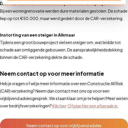
Diefstal van bouwmaterialen bij een renovatieproject
Bij een woningrenovatie werden dure materialen gestolen. De schade
liep op tot €50.000, maar werd gedekt door de CAR-verzekering.
Instorting van een steiger in Alkmaar
Tijdens een groot bouwproject viel een steiger om, wat leidde tot
schade aan omliggende gebouwen. De aansprakelijkheidsdekking
binnen de CAR-verzekering dekte de schade.
Neem contact op voor meer informatie
Heb je vragen of wil je meer informatie over een Constructie All Risk
(CAR) verzekering? Neem dan contact met ons op voor een
vrijblijvend adviesgesprek. We staan klaar om je te helpen! Meer weten
over bedrijfsverzekeringen?
Klik hier
.
Of plan hier een afspraak in
.
Neem contact op voor vrijblijvend advies