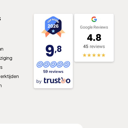
s
Google Reviews
4.8
9
,8
45
reviews
an
ziging
s
59 reviews
erktijden
by
n