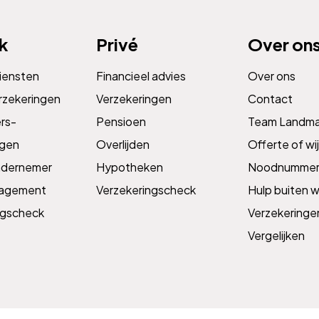
jk
Privé
Over on
diensten
Financieel advies
Over ons
rzekeringen
Verzekeringen
Contact
s­­
Pensioen
Team Landm
ngen
Overlijden
Offerte of wij
ndernemer
Hypotheken
Noodnummer
nagement
Verzekeringscheck
Hulp buiten w
ngscheck
Verzekeringe
Vergelijken