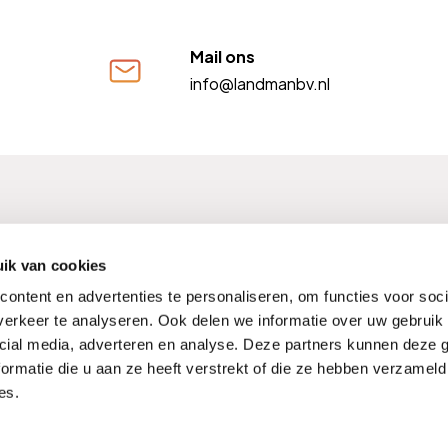
Mail ons
info@landmanbv.nl
FM nummer: 12004009
Kifid nummer: 300001568
BTW
ik van cookies
ontent en advertenties te personaliseren, om functies voor soci
erkeer te analyseren. Ook delen we informatie over uw gebruik 
cial media, adverteren en analyse. Deze partners kunnen deze
Kwaliteitswaarborgen
Noodnummers
Compliment of kl
ormatie die u aan ze heeft verstrekt of die ze hebben verzameld
Hulp buiten werktijden
Verzekeringen Vergelijken
es.