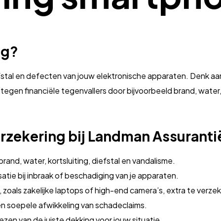
ng?
stal en defecten van jouw elektronische apparaten. Denk aan 
en financiële tegenvallers door bijvoorbeeld brand, water, kor
rzekering bij Landman Assuranti
nd, water, kortsluiting, diefstal en vandalisme.
tie bij inbraak of beschadiging van je apparaten.
 zoals zakelijke laptops of high-end camera’s, extra te verze
en soepele afwikkeling van schadeclaims.
iezen van de juiste dekking voor jouw situatie.