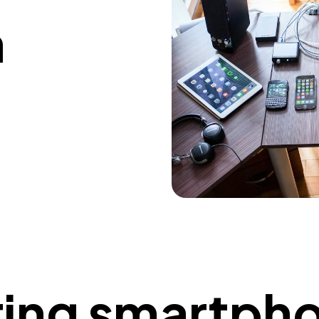
n
ring smartpho