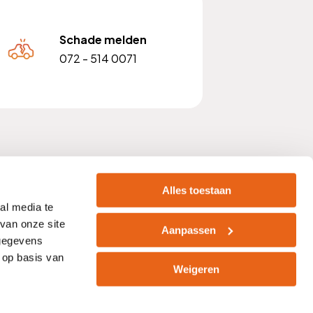
Schade melden
072 - 514 0071
 nummer: NL810903842B01
Alles toestaan
al media te
van onze site
Aanpassen
 gegevens
acht
Zelf afsluiten
Vacatures
 op basis van
Weigeren