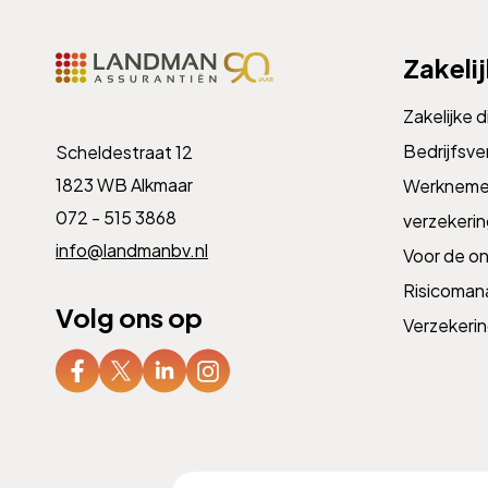
Zakeli
Zakelijke 
Bedrijfsve
Scheldestraat 12
1823 WB Alkmaar
Werknemer
072 - 515 3868
verzekeri
info@landmanbv.nl
Voor de o
Risicoma
Volg ons op
Verzekeri