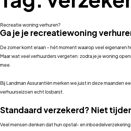
Recreatie woning verhuren?
Ga je je recreatiewoning verhure
De zomer komt eraan – hét moment waarop veel eigenaren hun r
Maar wat veel verhuurders vergeten: zodra je je woning open
mee.
Bij Landman Assurantiën merken we juist in deze maanden een
verhuurseizoen echt losbarst.
Standaard verzekerd? Niet tijde
Veel mensen denken dat hun opstal- en inboedelverzekering g