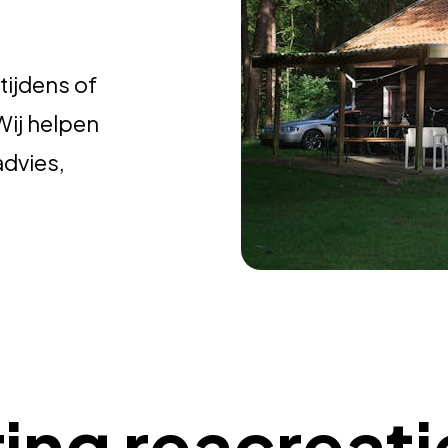
 tijdens of
Wij helpen
advies,
ring reacreat