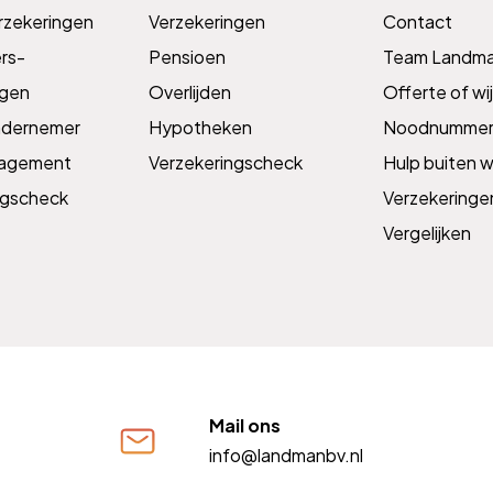
rzekeringen
Verzekeringen
Contact
s­­
Pensioen
Team Landm
ngen
Overlijden
Offerte of wij
ndernemer
Hypotheken
Noodnummer
nagement
Verzekeringscheck
Hulp buiten w
ngscheck
Verzekeringe
Vergelijken
Mail ons
info@landmanbv.nl