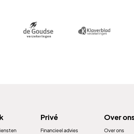
jk
Privé
Over on
diensten
Financieel advies
Over ons