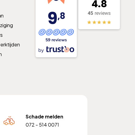
4.8
9
,8
45
reviews
an
ziging
s
59 reviews
erktijden
by
n
Schade melden
072 - 514 0071