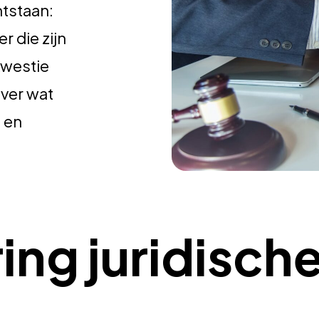
ntstaan:
r die zijn
kwestie
ver wat
 en
ing juridische