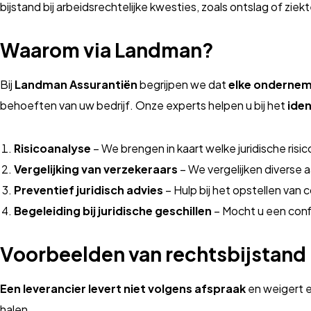
bijstand bij arbeidsrechtelijke kwesties, zoals ontslag of zie
Waarom via Landman?
Bij
Landman Assurantiën
begrijpen we dat
elke ondernemi
behoeften van uw bedrijf. Onze experts helpen u bij het
iden
Risicoanalyse
– We brengen in kaart welke juridische risi
Vergelijking van verzekeraars
– We vergelijken diverse 
Preventief juridisch advies
– Hulp bij het opstellen van
Begeleiding bij juridische geschillen
– Mocht u een confli
Voorbeelden van rechtsbijstand
Een leverancier levert niet volgens afspraak
en weigert e
halen.