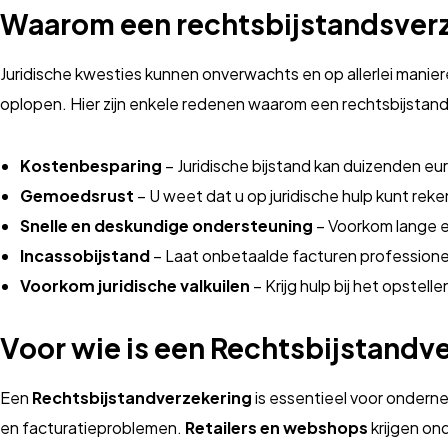
Waarom een rechtsbijstandsver
Juridische kwesties kunnen onverwachts en op allerlei manie
oplopen. Hier zijn enkele redenen waarom een rechtsbijstandv
Kostenbesparing
– Juridische bijstand kan duizenden eu
Gemoedsrust
– U weet dat u op juridische hulp kunt rek
Snelle en deskundige ondersteuning
– Voorkom lange en
Incassobijstand
– Laat onbetaalde facturen professione
Voorkom juridische valkuilen
– Krijg hulp bij het opstel
Voor wie is een Rechtsbijstandv
Een
Rechtsbijstandverzekering
is essentieel voor ondernem
en facturatieproblemen.
Retailers en webshops
krijgen ond