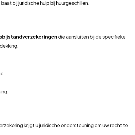
aat bij juridische hulp bij huurgeschillen.
bijstandverzekeringen
die aansluiten bij de specifieke
 dekking.
ie.
ning.
zekering krijgt u juridische ondersteuning om uw recht te