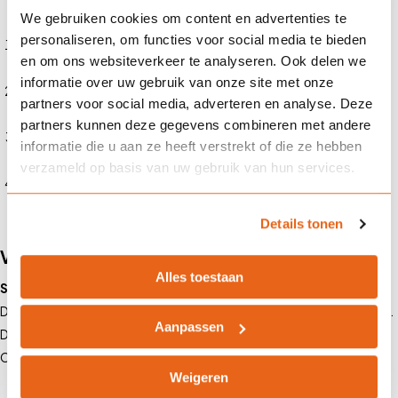
We gebruiken cookies om content en advertenties te
personaliseren, om functies voor social media te bieden
Risicoanalyse:
We brengen de risico’s van jouw bouwproject in
en om ons websiteverkeer te analyseren. Ook delen we
kaart.
informatie over uw gebruik van onze site met onze
Vergelijking van verzekeraars:
We zoeken de beste dekking
partners voor social media, adverteren en analyse. Deze
tegen de scherpste premie.
partners kunnen deze gegevens combineren met andere
Preventieadvies:
We adviseren over risicobeheer en
informatie die u aan ze heeft verstrekt of die ze hebben
schadepreventie.
verzameld op basis van uw gebruik van hun services.
Schadeafhandeling:
Bij schade zorgen we voor een snelle en
efficiënte afhandeling.
Details tonen
Voorbeelden van schades in de bouw
Alles toestaan
Stormschade aan een bouwplaats in Noord-Holland
Door een zware storm stortte een gedeeltelijk opgetrokken pand in.
Aanpassen
De kosten van de schade bedroegen ruim €200.000. Dankzij de
CAR-verzekering werd dit bedrag vergoed.
Weigeren