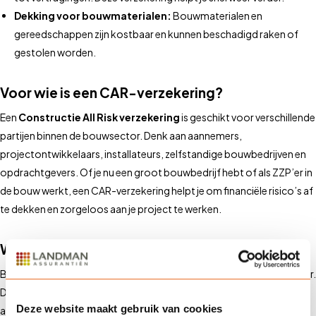
Dekking voor bouwmaterialen:
Bouwmaterialen en
gereedschappen zijn kostbaar en kunnen beschadigd raken of
gestolen worden.
Voor wie is een CAR-verzekering?
Een
Constructie All Risk verzekering
is geschikt voor verschillende
partijen binnen de bouwsector. Denk aan aannemers,
projectontwikkelaars, installateurs, zelfstandige bouwbedrijven en
opdrachtgevers. Of je nu een groot bouwbedrijf hebt of als ZZP’er in
de bouw werkt, een CAR-verzekering helpt je om financiële risico’s af
te dekken en zorgeloos aan je project te werken.
Waarom via Landman?
Bij
Landman Assurantiën
begrijpen we de risico’s in de bouwsector.
Daarom bieden we op maat gemaakte CAR-verzekeringen,
Deze website maakt gebruik van cookies
afgestemd op jouw specifieke projecten. Onze experts helpen je bij: