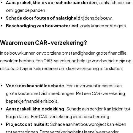
Aansprakelijkheid voor schade aan derden
, zoals schade aan
omliggende panden.
Schade door fouten of nalatigheid
tijdens de bouw.
Beschadiging van bouwmaterieel
, zoals kranen en steigers.
Waarom een CAR-verzekering?
In de bouw kunnen onvoorziene omstandigheden grote financiële
gevolgen hebben. Een CAR-verzekering helpt je voorbereid te zijn op
risico’s. Dit zijn enkele redenen om deze verzekering af te sluiten:
Voorkom financiële schade:
Een onverwacht incident kan
grote kosten met zich meebrengen. Met een CAR-verzekering
beperk je financiële risico’s.
Aansprakelijkheidsdekking:
Schade aan derden kan leiden tot
hoge claims. Een CAR-verzekering biedt bescherming.
Projectcontinuïteit:
Schade aan het bouwproject kan leiden
tot vertragingen. Deze verzekering helpt je snel weer verder.