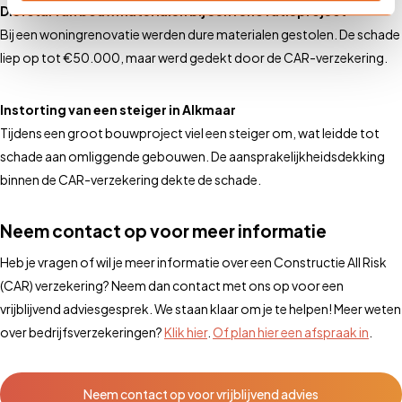
Diefstal van bouwmaterialen bij een renovatieproject
Bij een woningrenovatie werden dure materialen gestolen. De schade
liep op tot €50.000, maar werd gedekt door de CAR-verzekering.
Instorting van een steiger in Alkmaar
Tijdens een groot bouwproject viel een steiger om, wat leidde tot
schade aan omliggende gebouwen. De aansprakelijkheidsdekking
binnen de CAR-verzekering dekte de schade.
Neem contact op voor meer informatie
Heb je vragen of wil je meer informatie over een Constructie All Risk
(CAR) verzekering? Neem dan contact met ons op voor een
vrijblijvend adviesgesprek. We staan klaar om je te helpen! Meer weten
over bedrijfsverzekeringen?
Klik hier
.
Of plan hier een afspraak in
.
Neem contact op voor vrijblijvend advies