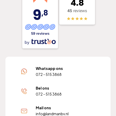
4.8
9
,8
45
reviews
59 reviews
by
Whatsapp ons
072 - 515 3868
Bel ons
072 - 515 3868
Mail ons
info@landmanbv.nl