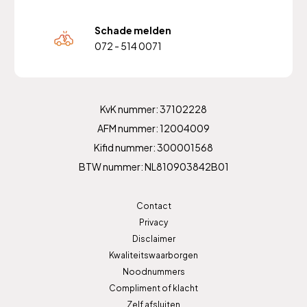
Schade melden
072 - 514 0071
KvK nummer: 37102228
AFM nummer: 12004009
Kifid nummer: 300001568
BTW nummer: NL810903842B01
Contact
Privacy
Disclaimer
Kwaliteitswaarborgen
Noodnummers
Compliment of klacht
Zelf afsluiten