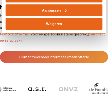
Neem contact op
Aanpassen
Heb je meer vragen over een kostbaarhedenverzekering? Neem
contact op met onze adviseurs voor persoonlijk advies. Onze
Weigeren
adviseurs zijn op werkdagen bereikbaar van 8.00 tot 17.30 uur via
telefoon
of
e-mail
. Voor een persoonlijk adviesgesprek,
plan direct
een afspraak in
.
Contact voor meer informatie of een offerte