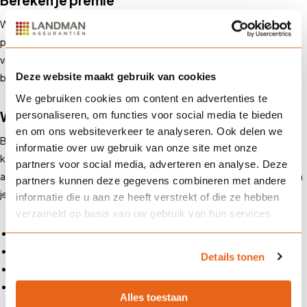
Bereken je premie
Wil je weten wat een kostbaarhedenverzekering je kost? Bereken je
premie eenvoudig online of neem contact op met onze adviseurs
voor persoonlijk advies. Onze klantadviseurs zijn op werkdagen
Deze website maakt gebruik van cookies
bereikbaar van 8.00 tot 17.30 uur via telefoon of e-mail.
We gebruiken cookies om content en advertenties te
Waarom kiezen voor Landman Assurantiën?
personaliseren, om functies voor social media te bieden
en om ons websiteverkeer te analyseren. Ook delen we
Bij
Landman Assurantiën
begrijpen we hoe belangrijk jouw
informatie over uw gebruik van onze site met onze
kostbaarheden zijn. Daarom bieden wij verzekeringen op maat die
partners voor social media, adverteren en analyse. Deze
aansluiten bij jouw situatie. Met onze kostbaarhedenverzekering ben
partners kunnen deze gegevens combineren met andere
je verzekerd van:
informatie die u aan ze heeft verstrekt of die ze hebben
verzameld op basis van uw gebruik van hun services.
Een uitgebreide dekking op maat
Deskundig advies van ervaren verzekeringsspecialisten
Details tonen
Snelle en betrouwbare schadeafhandeling
Maatwerkoplossingen voor unieke objecten
Alles toestaan