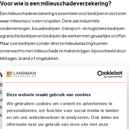
Voor wie is een milieuschadeverzekering?
Een milieuschadeverzekering is essentieel voor bedrijven in sectoren
waar milieurisico’s een rol spelen. Denk aan industriële
ondernemingen, bouwbedrijven, transport- en logistieke bedrijven,
agrarische bedrijven en bedrijven die werken met gevaarlijke stoffen.
Maar ook bedrijven zonder directe milieubelasting kunnen
onverwachts met milieuschade te maken krijgen, bijvoorbeeld door
lekkages, brand of ongelukken.
Waarom via Landman?
Bij Landman Assurantiën begrijpen we dat elke onderneming uniek is.
Daarom bieden we op maat gemaakte milieuschadeverzekeringen
Deze website maakt gebruik van cookies
die aansluiten bij de specifieke risico’s van jouw bedrijf. Onze experts
We gebruiken cookies om content en advertenties te
helpen je bij het identificeren van milieugevaren en het kiezen van de
personaliseren, om functies voor social media te bieden
juiste dekking.
en om ons websiteverkeer te analyseren. Ook delen we
informatie over uw gebruik van onze site met onze