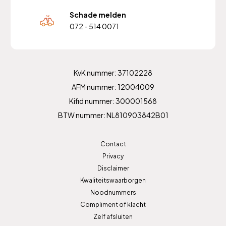
Schade melden
072 - 514 0071
KvK nummer: 37102228
AFM nummer: 12004009
Kifid nummer: 300001568
BTW nummer: NL810903842B01
Contact
Privacy
Disclaimer
Kwaliteitswaarborgen
Noodnummers
Compliment of klacht
Zelf afsluiten