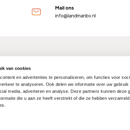
Mail ons
info@landmanbv.nl
FM nummer: 12004009
Kifid nummer: 300001568
BTW
ik van cookies
ontent en advertenties te personaliseren, om functies voor soci
erkeer te analyseren. Ook delen we informatie over uw gebruik 
cial media, adverteren en analyse. Deze partners kunnen deze
Kwaliteitswaarborgen
Noodnummers
Compliment of kl
ormatie die u aan ze heeft verstrekt of die ze hebben verzameld
Hulp buiten werktijden
Verzekeringen Vergelijken
es.