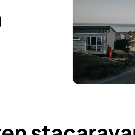
n
ren stacarava