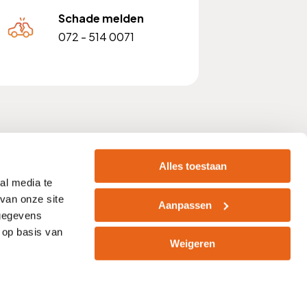
Schade melden
072 - 514 0071
 nummer: NL810903842B01
Alles toestaan
al media te
van onze site
Aanpassen
 gegevens
acht
Zelf afsluiten
Vacatures
 op basis van
Weigeren