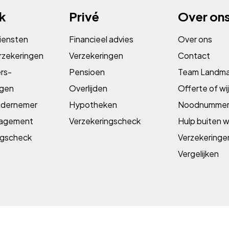
jk
Privé
Over on
diensten
Financieel advies
Over ons
rzekeringen
Verzekeringen
Contact
s­­
Pensioen
Team Landm
ngen
Overlijden
Offerte of wij
ndernemer
Hypotheken
Noodnummer
nagement
Verzekeringscheck
Hulp buiten w
ngscheck
Verzekeringe
Vergelijken