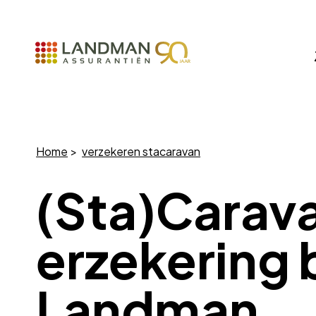
Home
verzekeren stacaravan
(Sta)Carav
erzekering b
Landman