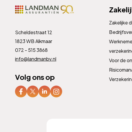
Zakeli
Zakelijke 
Bedrijfsve
Scheldestraat 12
1823 WB Alkmaar
Werknemer
072 - 515 3868
verzekeri
info@landmanbv.nl
Voor de o
Risicoma
Volg ons op
Verzekeri