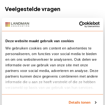
Veelgestelde vragen
Wat dekt een
rechtsbijstandverzekering?
Deze website maakt gebruik van cookies
We gebruiken cookies om content en advertenties te
Is een rechtsbijstandverzekering
personaliseren, om functies voor social media te bieden
verplicht?
en om ons websiteverkeer te analyseren. Ook delen we
informatie over uw gebruik van onze site met onze
partners voor social media, adverteren en analyse. Deze
partners kunnen deze gegevens combineren met andere
Kan ik direct gebruikmaken van
informatie die u aan ze heeft verstrekt of die ze hebben
mijn rechtsbijstandverzekering?
verzameld op basis van uw gebruik van hun services.
Details tonen