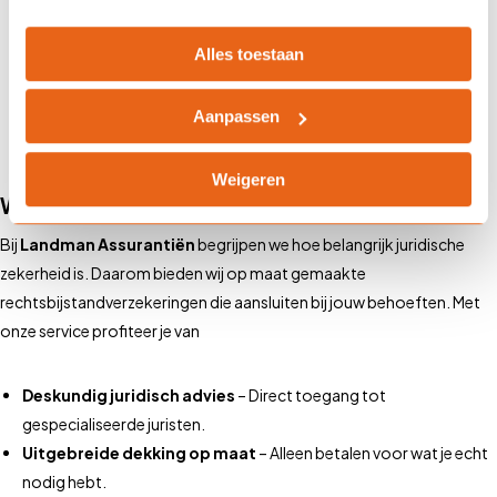
Wat kost een
rechtsbijstandverzekering?
Alles toestaan
Aanpassen
Weigeren
Waarom kiezen voor Landman Assurantiën?
Bij
Landman Assurantiën
begrijpen we hoe belangrijk juridische
zekerheid is. Daarom bieden wij op maat gemaakte
rechtsbijstandverzekeringen die aansluiten bij jouw behoeften. Met
onze service profiteer je van
Deskundig juridisch advies
– Direct toegang tot
gespecialiseerde juristen.
Uitgebreide dekking op maat
– Alleen betalen voor wat je echt
nodig hebt.