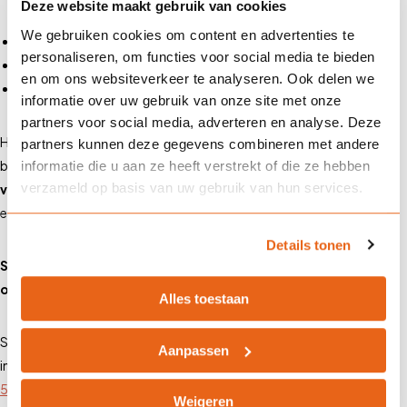
Deze website maakt gebruik van cookies
We gebruiken cookies om content en advertenties te
Een leergierige en proactieve instelling
personaliseren, om functies voor social media te bieden
Interesse in financiën, verzekeringen en klantadvies
en om ons websiteverkeer te analyseren. Ook delen we
Enthousiasme en de drive om te groeien
informatie over uw gebruik van onze site met onze
partners voor social media, adverteren en analyse. Deze
Heb jij de ambitie om financieel adviseur te worden en klanten te
partners kunnen deze gegevens combineren met andere
begeleiden op het gebied van financieel advies?
Bekijk onze
informatie die u aan ze heeft verstrekt of die ze hebben
verzameld op basis van uw gebruik van hun services.
vacature financieel adviseur
, solliciteer vandaag nog en zet de
eerste stap naar een succesvolle carrière!
Details tonen
Solliciteer nu en bouw mee aan de financiële toekomst van
onze klanten én jezelf!
Alles toestaan
Stuur je motivatiebrief / CV naar
info@landmanbv.nl
. Voor meer
Aanpassen
informatie over de vacature kun je contact opnemen met
072-
5140072
en vragen naar Bram, Tim of René.
Weigeren