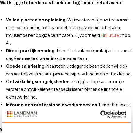
Wat krijg je te bieden als (toekomstig) financieel adviseur:
Volledig betaalde opleiding
: Wij investeren in jouw toekomst
door de opleiding tot financieel adviseur volledig te betalen,
inclusief de benodigde certificaten. Bijvoorbeeld
FinFuture
(mbo
4).
Direct praktijkervaring
: Je leert het vak in de praktijk door vanaf
dag één mee te draaien in ons ervaren team.
Goede salariëring
: Naast een uitdagende baan bieden wij ook
een aantrekkelijk salaris, passend bij jouw functie en ontwikkeling.
Ontwikkelingsmogelijkheden
: Je krijgt volop kansen om je
verder te ontwikkelen en te specialiseren binnen de financiële
dienstverlening.
Informele en professionele werkomgeving
: Een enthousiast
en betrokken team dat altijd voor je klaarstaat.
Wat verwachten wij van jou?