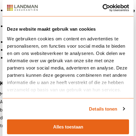
Aansprakelijkheid voor schade aan of verlies van vervoerde
goederen
Dekking conform het CMR-verdrag voor internationaal
Deze website maakt gebruik van cookies
wegvervoer
We gebruiken cookies om content en advertenties te
Bescherming tegen claims van opdrachtgevers en klanten
personaliseren, om functies voor social media te bieden
Juridische ondersteuning bij schadeclaims
en om ons websiteverkeer te analyseren. Ook delen we
Optionele uitbreidingen, zoals dekking voor ladingschade
informatie over uw gebruik van onze site met onze
door vertraging of verkeerd afleveren
partners voor social media, adverteren en analyse. Deze
partners kunnen deze gegevens combineren met andere
Kies voor zekerheid en betrouwbaarheid
informatie die u aan ze heeft verstrekt of die ze hebben
verzameld op basis van uw gebruik van hun services.
Met de vervoerderaansprakelijkheidsverzekering van Landman
Assurantiën ben je verzekerd van een sterke partner die jouw risico’s
Details tonen
begrijpt en minimaliseert. Wij denken met je mee en zorgen ervoor
dat je bedrijf goed beschermd blijft, zodat jij je kunt richten op je
transportactiviteiten.
Alles toestaan