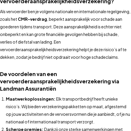
vervoerderaansprakelijkheidsverzekering?
Als vervoerder ben je volgens nationale en internationale regelgeving,
zoals het
CMR-verdrag
, beperkt aansprakelijk voor schade aan
goederen tijdens transport. Deze aansprakelijkheid is echter niet
onbeperkt en kan grote financiële gevolgen hebben bij schade,
verlies of diefstal van lading. Een
vervoerderaansprakelijkheidsverzekering helpt je deze risico’s af te
dekken, zodat je bedrijf niet opdraait voor hoge schadeclaims.
De voordelen van een
vervoerderaansprakelijkheidsverzekering via
Landman Assurantiën
Maatwerkoplossingen:
Elk transportbedrijf heeft unieke
risico’s. Wij bieden verzekeringspakketten op maat, afgestemd
op jouw activiteiten en de vervoersvormen die je aanbiedt, of je nu
nationaal of internationaal transport verzorgt.
Scherpe premies:
Dankzij onze sterke samenwerkingen met