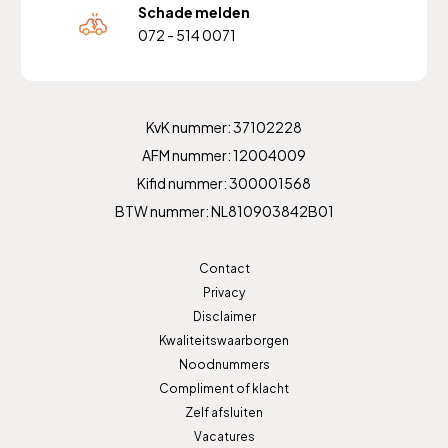
Schade melden
072 - 514 0071
KvK nummer: 37102228
AFM nummer: 12004009
Kifid nummer: 300001568
BTW nummer: NL810903842B01
Contact
Privacy
Disclaimer
Kwaliteitswaarborgen
Noodnummers
Compliment of klacht
Zelf afsluiten
Vacatures