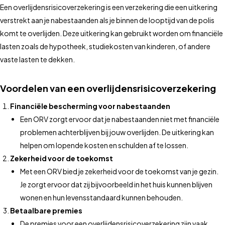
Een overlijdensrisicoverzekering is een verzekering die een uitkering
verstrekt aan je nabestaanden als je binnen de looptijd van de polis
komt te overlijden. Deze uitkering kan gebruikt worden om financiële
lasten zoals de hypotheek, studiekosten van kinderen, of andere
vaste lasten te dekken.
Voordelen van een overlijdensrisicoverzekering
Financiële bescherming voor nabestaanden
Een ORV zorgt ervoor dat je nabestaanden niet met financiële
problemen achterblijven bij jouw overlijden. De uitkering kan
helpen om lopende kosten en schulden af te lossen.
Zekerheid voor de toekomst
Met een ORV bied je zekerheid voor de toekomst van je gezin.
Je zorgt ervoor dat zij bijvoorbeeld in het huis kunnen blijven
wonen en hun levensstandaard kunnen behouden.
Betaalbare premies
De premies voor een overlijdensrisicoverzekering zijn vaak