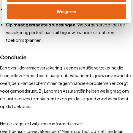
bieden advies dat daarop is afgestemd.
Vergelijking van producten
: We vergelijken verschillende ORV-
Weigeren
producten en helpen je de beste optie te kiezen.
Op maat gemaakte oplossingen
: We zorgen ervoor dat de
verzekering perfect aansluit bij jouw financiële situatie en
toekomstplannen.
Conclusie
Een overlijdensrisicoverzekering is een essentiële verzekering die
financiële zekerheid biedt aan je nabestaanden bij jouw onverwachte
overlijden. Het beschermt hen tegen financiële problemen en zorgt
voor gemoedsrust. Bij Landman Assurantiën helpen we je graag om
de juiste keuzes te maken en te zorgen dat je goed voorbereid bent
op de toekomst.
Heb je vragen of wil je meer informatie over
overlijdensrisicoverzekeringen? Neem contact op met Landman