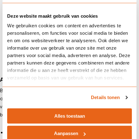
Deze website maakt gebruik van cookies
We gebruiken cookies om content en advertenties te
Wat gebeurt er als ik de premie niet
personaliseren, om functies voor social media te bieden
kan betalen?
en om ons websiteverkeer te analyseren. Ook delen we
informatie over uw gebruik van onze site met onze
partners voor social media, adverteren en analyse. Deze
partners kunnen deze gegevens combineren met andere
informatie die u aan ze heeft verstrekt of die ze hebben
verzameld op basis van uw gebruik van hun services.
Advies op maat bij Landman Assurantiën
Bij Landman Assurantiën begrijpen we dat het kiezen van de juiste
Details tonen
overlijdensrisicoverzekering een belangrijke beslissing is. Ons team
van ervaren adviseurs staat klaar om je te helpen bij het maken van de
beste keuzes voor jouw situatie. We bieden:
Alles toestaan
Persoonlijk advies
: We luisteren naar jouw wensen en doelen en
Aanpassen