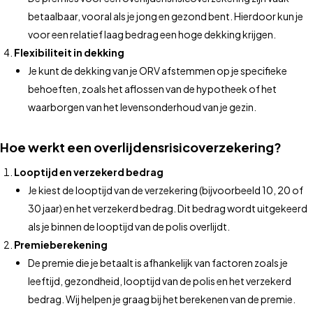
betaalbaar, vooral als je jong en gezond bent. Hierdoor kun je
voor een relatief laag bedrag een hoge dekking krijgen.
Flexibiliteit in dekking
Je kunt de dekking van je ORV afstemmen op je specifieke
behoeften, zoals het aflossen van de hypotheek of het
waarborgen van het levensonderhoud van je gezin.
Hoe werkt een overlijdensrisicoverzekering?
Looptijd en verzekerd bedrag
Je kiest de looptijd van de verzekering (bijvoorbeeld 10, 20 of
30 jaar) en het verzekerd bedrag. Dit bedrag wordt uitgekeerd
als je binnen de looptijd van de polis overlijdt.
Premieberekening
De premie die je betaalt is afhankelijk van factoren zoals je
leeftijd, gezondheid, looptijd van de polis en het verzekerd
bedrag. Wij helpen je graag bij het berekenen van de premie.