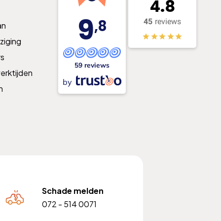
4.8
9
,8
45
reviews
an
ziging
s
59 reviews
erktijden
by
n
Schade melden
072 - 514 0071