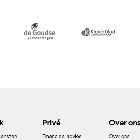
jk
Privé
Over on
diensten
Financieel advies
Over ons