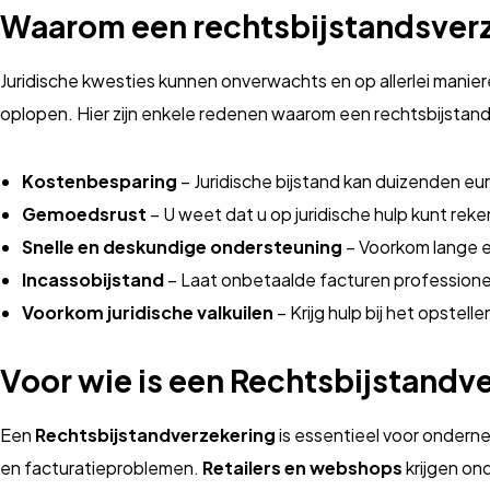
Waarom een rechtsbijstandsver
Juridische kwesties kunnen onverwachts en op allerlei manie
oplopen. Hier zijn enkele redenen waarom een rechtsbijstandv
Kostenbesparing
– Juridische bijstand kan duizenden eu
Gemoedsrust
– U weet dat u op juridische hulp kunt rek
Snelle en deskundige ondersteuning
– Voorkom lange en
Incassobijstand
– Laat onbetaalde facturen professione
Voorkom juridische valkuilen
– Krijg hulp bij het opstel
Voor wie is een Rechtsbijstandv
Een
Rechtsbijstandverzekering
is essentieel voor ondernem
en facturatieproblemen.
Retailers en webshops
krijgen ond