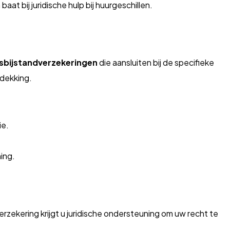
aat bij juridische hulp bij huurgeschillen.
bijstandverzekeringen
die aansluiten bij de specifieke
 dekking.
ie.
ning.
zekering krijgt u juridische ondersteuning om uw recht te