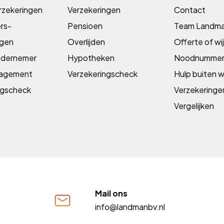
rzekeringen
Verzekeringen
Contact
s­­
Pensioen
Team Landm
ngen
Overlijden
Offerte of wij
ndernemer
Hypotheken
Noodnummer
nagement
Verzekeringscheck
Hulp buiten w
ngscheck
Verzekeringe
Vergelijken
Mail ons
info@landmanbv.nl