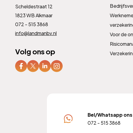
Bedrijfsve
Scheldestraat 12
1823 WB Alkmaar
Werknemer
072 - 515 3868
verzekeri
info@landmanbv.nl
Voor de o
Risicoma
Volg ons op
Verzekeri
Bel/Whatsapp ons
072 - 515 3868