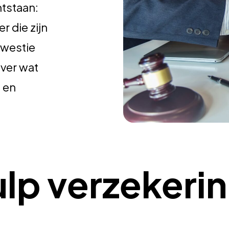
ntstaan:
r die zijn
kwestie
ver wat
 en
lp verzekeri