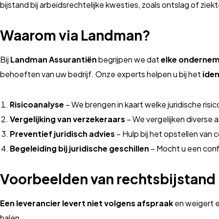
bijstand bij arbeidsrechtelijke kwesties, zoals ontslag of zie
Waarom via Landman?
Bij
Landman Assurantiën
begrijpen we dat
elke ondernemi
behoeften van uw bedrijf. Onze experts helpen u bij het
iden
Risicoanalyse
– We brengen in kaart welke juridische risi
Vergelijking van verzekeraars
– We vergelijken diverse 
Preventief juridisch advies
– Hulp bij het opstellen van
Begeleiding bij juridische geschillen
– Mocht u een confli
Voorbeelden van rechtsbijstand
Een leverancier levert niet volgens afspraak
en weigert e
halen.