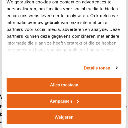
We gebruiken cookies om content en advertenties te
personaliseren, om functies voor social media te bieden
en om ons websiteverkeer te analyseren. Ook delen we
Kan ik mijn verzekering tussentijds
informatie over uw gebruik van onze site met onze
aanpassen?
partners voor social media, adverteren en analyse. Deze
partners kunnen deze gegevens combineren met andere
informatie die u aan ze heeft verstrekt of die ze hebben
verzameld op basis van uw gebruik van hun services.
Wat moet ik doen bij een ongeval?
Details tonen
Alles toestaan
Waarom kiezen voor Landman Assurantiën?
Aanpassen
Bij Landman Assurantiën in Alkmaar begrijpen we dat iedereen andere
behoeften heeft. Daarom bieden wij maatwerkoplossingen die
Weigeren
aansluiten bij jouw situatie.