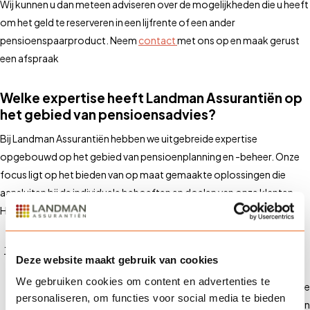
Wij kunnen u dan meteen adviseren over de mogelijkheden die u heeft
om het geld te reserveren in een lijfrente of een ander
pensioenspaarproduct. Neem
contact
met ons op en maak gerust
een afspraak
Welke expertise heeft Landman Assurantiën op
het gebied van pensioensadvies?
Bij Landman Assurantiën hebben we uitgebreide expertise
opgebouwd op het gebied van pensioenplanning en -beheer. Onze
focus ligt op het bieden van op maat gemaakte oplossingen die
aansluiten bij de individuele behoeften en doelen van onze klanten.
Hier zijn enkele kerngebieden waarin wij uitblinken:
persoonlijke pensioenplanning
Wij begrijpen dat elke klant
Deze website maakt gebruik van cookies
unieke doelen en omstandigheden heeft. Daarom bieden wij
We gebruiken cookies om content en advertenties te
persoonlijke pensioenplanning aan, waarbij we je huidige financiële
personaliseren, om functies voor social media te bieden
situatie en toekomstige wensen in kaart brengen. We helpen je een