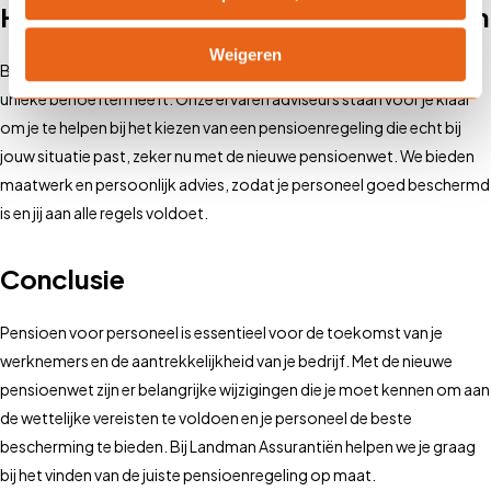
Hoe Landman Assurantiën je kan helpen
Weigeren
Bij Landman Assurantiën in Alkmaar weten we dat elke werkgever
unieke behoeften heeft. Onze ervaren adviseurs staan voor je klaar
om je te helpen bij het kiezen van een pensioenregeling die echt bij
jouw situatie past, zeker nu met de nieuwe pensioenwet. We bieden
maatwerk en persoonlijk advies, zodat je personeel goed beschermd
is en jij aan alle regels voldoet.
Conclusie
Pensioen voor personeel is essentieel voor de toekomst van je
werknemers en de aantrekkelijkheid van je bedrijf. Met de nieuwe
pensioenwet zijn er belangrijke wijzigingen die je moet kennen om aan
de wettelijke vereisten te voldoen en je personeel de beste
bescherming te bieden. Bij Landman Assurantiën helpen we je graag
bij het vinden van de juiste pensioenregeling op maat.