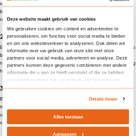
speciaal is opgezet voor een bepaalde sector of bedrijf. Dit fonds
beheert de pensioenpremies en keert de pensioenen uit volgens de
Deze website maakt gebruik van cookies
regels van het fonds.
We gebruiken cookies om content en advertenties te
2. Premiepensioeninstelling (PPI)
personaliseren, om functies voor social media te bieden
en om ons websiteverkeer te analyseren. Ook delen we
Een PPI biedt werkgevers de mogelijkheid om pensioenregelingen op
informatie over uw gebruik van onze site met onze
basis van beschikbare premies aan te bieden zonder dat zij zelf het
partners voor social media, adverteren en analyse. Deze
risico dragen. De premies worden belegd, en de uiteindelijke uitkering
partners kunnen deze gegevens combineren met andere
hangt af van het behaalde rendement.
informatie die u aan ze heeft verstrekt of die ze hebben
verzameld op basis van uw gebruik van hun services.
3. Verzekerde pensioenregeling
Bij een verzekerde pensioenregeling sluit de werkgever een contract
Details tonen
met een verzekeraar. De verzekeraar garandeert een bepaalde
uitkering op basis van de ingelegde premies en de afgesproken
Alles toestaan
voorwaarden.
Aanpassen