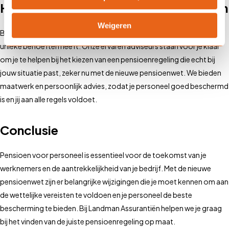
Hoe Landman Assurantiën je kan helpen
Weigeren
Bij Landman Assurantiën in Alkmaar weten we dat elke werkgever
unieke behoeften heeft. Onze ervaren adviseurs staan voor je klaar
om je te helpen bij het kiezen van een pensioenregeling die echt bij
jouw situatie past, zeker nu met de nieuwe pensioenwet. We bieden
maatwerk en persoonlijk advies, zodat je personeel goed beschermd
is en jij aan alle regels voldoet.
Conclusie
Pensioen voor personeel is essentieel voor de toekomst van je
werknemers en de aantrekkelijkheid van je bedrijf. Met de nieuwe
pensioenwet zijn er belangrijke wijzigingen die je moet kennen om aan
de wettelijke vereisten te voldoen en je personeel de beste
bescherming te bieden. Bij Landman Assurantiën helpen we je graag
bij het vinden van de juiste pensioenregeling op maat.