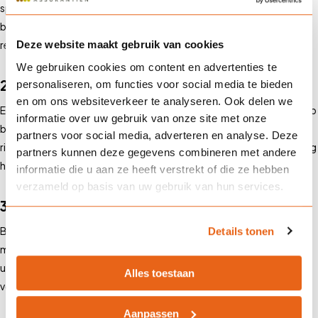
speciaal is opgezet voor een bepaalde sector of bedrijf. Dit fonds
beheert de pensioenpremies en keert de pensioenen uit volgens de
Deze website maakt gebruik van cookies
regels van het fonds.
We gebruiken cookies om content en advertenties te
2. Premiepensioeninstelling (PPI)
personaliseren, om functies voor social media te bieden
en om ons websiteverkeer te analyseren. Ook delen we
Een PPI biedt werkgevers de mogelijkheid om pensioenregelingen op
informatie over uw gebruik van onze site met onze
basis van beschikbare premies aan te bieden zonder dat zij zelf het
partners voor social media, adverteren en analyse. Deze
risico dragen. De premies worden belegd, en de uiteindelijke uitkering
partners kunnen deze gegevens combineren met andere
hangt af van het behaalde rendement.
informatie die u aan ze heeft verstrekt of die ze hebben
verzameld op basis van uw gebruik van hun services.
3. Verzekerde pensioenregeling
Bij een verzekerde pensioenregeling sluit de werkgever een contract
Details tonen
met een verzekeraar. De verzekeraar garandeert een bepaalde
uitkering op basis van de ingelegde premies en de afgesproken
Alles toestaan
voorwaarden.
Aanpassen