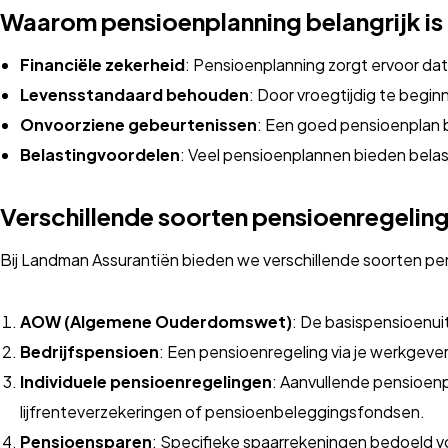
Waarom pensioenplanning belangrijk is
Financiële zekerheid
: Pensioenplanning zorgt ervoor da
Levensstandaard behouden
: Door vroegtijdig te begi
Onvoorziene gebeurtenissen
: Een goed pensioenplan
Belastingvoordelen
: Veel pensioenplannen bieden belast
Verschillende soorten pensioenregelin
Bij Landman Assurantiën bieden we verschillende soorten pe
AOW (Algemene Ouderdomswet)
: De basispensioenuit
Bedrijfspensioen
: Een pensioenregeling via je werkgever
Individuele pensioenregelingen
: Aanvullende pensioenp
lijfrenteverzekeringen of pensioenbeleggingsfondsen.
Pensioensparen
: Specifieke spaarrekeningen bedoeld 