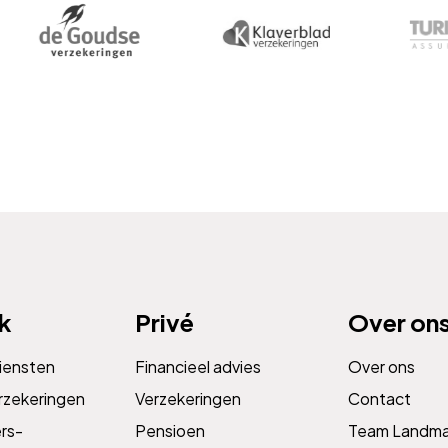
jk
Privé
Over on
diensten
Financieel advies
Over ons
rzekeringen
Verzekeringen
Contact
s­­
Pensioen
Team Landm