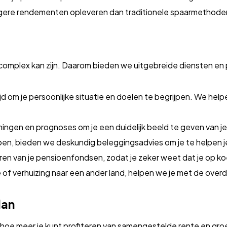
ogere rendementen opleveren dan traditionele spaarmethoden,
omplex kan zijn. Daarom bieden we uitgebreide diensten en p
 om je persoonlijke situatie en doelen te begrijpen. We helpen
ningen en prognoses om je een duidelijk beeld te geven van 
ioen, bieden we deskundig beleggingsadvies om je te helpen j
ren van je pensioenfondsen, zodat je zeker weet dat je op koer
tie of verhuizing naar een ander land, helpen we je met de ove
lan
oe meer je kunt profiteren van samengestelde rente en groei