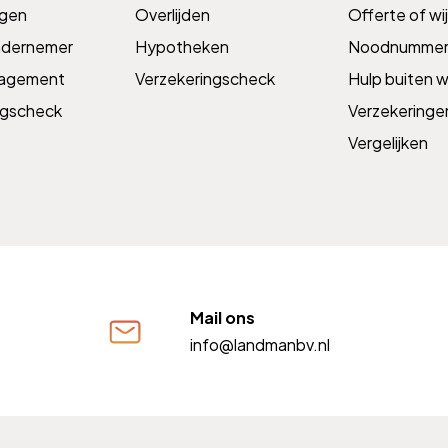
ngen
Overlijden
Offerte of wij
ndernemer
Hypotheken
Noodnummer
nagement
Verzekeringscheck
Hulp buiten w
ngscheck
Verzekeringe
Vergelijken
Mail ons
info@landmanbv.nl