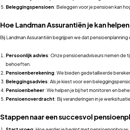
Beleggingspensioen
: Beleggen voor je pensioen kan h
Hoe Landman Assurantiën je kan helpen
Bij Landman Assurantiën begrijpen we dat pensioenplanning c
Persoonlijk advies
: Onze pensioenadviseurs nemen de tijd
behoeften.
Pensioenberekening
: We bieden gedetailleerde bereke
Beleggingsadvies
: Als je kiest voor een beleggingspens
Pensioenbeheer
: We helpen je bij het monitoren en behe
Pensioenoverdracht
: Bij veranderingen in je werksitua
Stappen naar een succesvol pensioenp
Start vroeg
: Hoe eerder je begint met pensioenopbouw, h