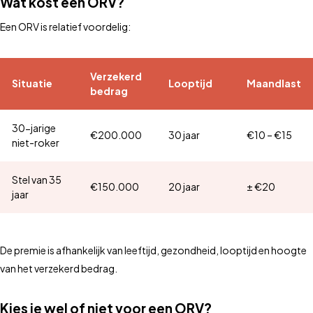
Wat kost een ORV?
Een ORV is relatief voordelig:
Verzekerd
Situatie
Looptijd
Maandlast
bedrag
30-jarige
€200.000
30 jaar
€10 – €15
niet-roker
Stel van 35
€150.000
20 jaar
± €20
jaar
De premie is afhankelijk van leeftijd, gezondheid, looptijd en hoogte
van het verzekerd bedrag.
Kies je wel of niet voor een ORV?