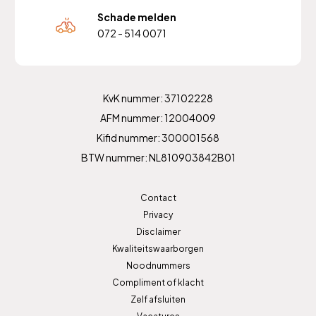
Schade melden
072 - 514 0071
KvK nummer: 37102228
AFM nummer: 12004009
Kifid nummer: 300001568
BTW nummer: NL810903842B01
Contact
Privacy
Disclaimer
Kwaliteitswaarborgen
Noodnummers
Compliment of klacht
Zelf afsluiten