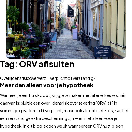
Tag:
ORV aflsuiten
Overlijdensrisicoververz..: verplicht of verstandig?
Meer dan alleen voor je hypotheek
Wanneer je een huis koopt, krijg je te maken met allerlei keuzes. Eén
daarvan is: sluit je een overlijdensrisicoverzekering (ORV) af? In
sommige gevallen is dit verplicht, maar ook als dat niet zo is, kan het
een verstandige extra bescherming zijn — en niet alleen voor je
hypotheek. In dit blog leggen we uit wanneer een ORV nuttig is en