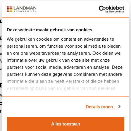
achterblijven.
Denk breder dan je hypotheek
Deze website maakt gebruik van cookies
Een overlijdensrisicoverzekering is er niet alleen om je hypotheek te
We gebruiken cookies om content en advertenties te
dekken. Het is een vangnet dat jouw gezin, partner, bedrijf of
personaliseren, om functies voor social media te bieden
en om ons websiteverkeer te analyseren. Ook delen we
erfgenamen beschermt tegen onverwachte financiële problemen.
informatie over uw gebruik van onze site met onze
Voor een klein bedrag per maand koop je veel rust. Laat je goed
partners voor social media, adverteren en analyse. Deze
adviseren welke vorm het beste bij jouw situatie past.
partners kunnen deze gegevens combineren met andere
informatie die u aan ze heeft verstrekt of die ze hebben
Bereken je premie
verzameld op basis van uw gebruik van hun services.
Wil je weten wat de beste keuze is en de bijkomende maandlasten
zijn? Neem contact op met ons en wij zorgen voor een passend
Details tonen
persoonlijk advies. We zijn bereikbaar op werkdagen van 8.00 tot
17.30 uur via
telefoon
of
e-mail
.
Alles toestaan