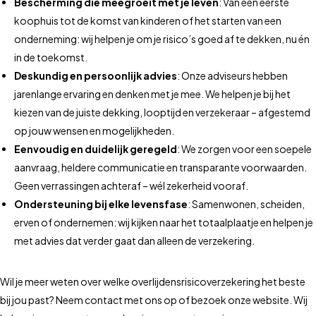
Bescherming die meegroeit met je leven
: Van een eerste
koophuis tot de komst van kinderen of het starten van een
onderneming: wij helpen je om je risico’s goed af te dekken, nu én
in de toekomst.
Deskundig en persoonlijk advies
: Onze adviseurs hebben
jarenlange ervaring en denken met je mee. We helpen je bij het
kiezen van de juiste dekking, looptijd en verzekeraar – afgestemd
op jouw wensen en mogelijkheden.
Eenvoudig en duidelijk geregeld
: We zorgen voor een soepele
aanvraag, heldere communicatie en transparante voorwaarden.
Geen verrassingen achteraf – wél zekerheid vooraf.
Ondersteuning bij elke levensfase
: Samenwonen, scheiden,
erven of ondernemen: wij kijken naar het totaalplaatje en helpen je
met advies dat verder gaat dan alleen de verzekering.
Wil je meer weten over welke overlijdensrisicoverzekering het beste
bij jou past? Neem contact met ons op of bezoek onze website. Wij