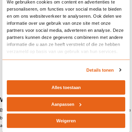
We gebruiken cookies om content en advertenties te
personaliseren, om functies voor social media te bieden
en om ons websiteverkeer te analyseren. Ook delen we
Kan ik mijn verzekering tussentijds
informatie over uw gebruik van onze site met onze
aanpassen?
partners voor social media, adverteren en analyse. Deze
partners kunnen deze gegevens combineren met andere
informatie die u aan ze heeft verstrekt of die ze hebben
verzameld op basis van uw gebruik van hun services.
Wat moet ik doen bij een ongeval?
Details tonen
Alles toestaan
Waarom kiezen voor Landman Assurantiën?
Aanpassen
Bij Landman Assurantiën in Alkmaar begrijpen we dat iedereen andere
behoeften heeft. Daarom bieden wij maatwerkoplossingen die
Weigeren
aansluiten bij jouw situatie.