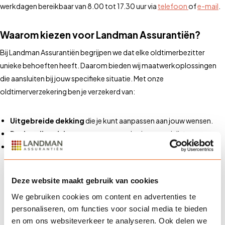
werkdagen bereikbaar van 8.00 tot 17.30 uur via
telefoon
of
e-mail
.
Waarom kiezen voor Landman Assurantiën?
Bij Landman Assurantiën begrijpen we dat elke oldtimerbezitter
unieke behoeften heeft. Daarom bieden wij maatwerkoplossingen
die aansluiten bij jouw specifieke situatie. Met onze
oldtimerverzekering ben je verzekerd van:
Uitgebreide dekking
die je kunt aanpassen aan jouw wensen.
Deskundig advies
van ervaren verzekeringsspecialisten.
Uitstekende service
bij schadeafhandeling en herstel.
Deze website maakt gebruik van cookies
Veelgestelde vragen
We gebruiken cookies om content en advertenties te
personaliseren, om functies voor social media te bieden
en om ons websiteverkeer te analyseren. Ook delen we