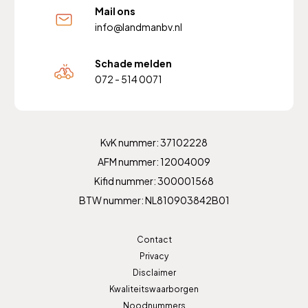
Mail ons
info@landmanbv.nl
Schade melden
072 - 514 0071
KvK nummer: 37102228
AFM nummer: 12004009
Kifid nummer: 300001568
BTW nummer: NL810903842B01
Contact
Privacy
Disclaimer
Kwaliteitswaarborgen
Noodnummers