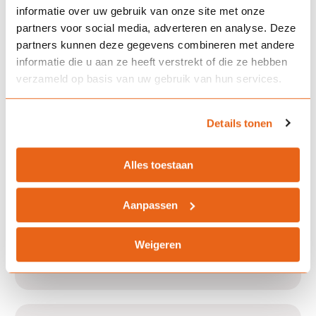
Wat dekt een WA-verzekering?
informatie over uw gebruik van onze site met onze
partners voor social media, adverteren en analyse. Deze
partners kunnen deze gegevens combineren met andere
informatie die u aan ze heeft verstrekt of die ze hebben
Wat is het verschil tussen WA +
verzameld op basis van uw gebruik van hun services.
Beperkt Casco en Allrisk?
Details tonen
Hoe wordt de premie van een
Alles toestaan
oldtimerverzekering berekend?
Aanpassen
Kan ik mijn verzekering tussentijds
Weigeren
aanpassen?