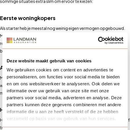
sommige situaties extra slim om ervoor te kiezen:
Eerste woningkopers
Als starter heb je meestal nog weinig eigen vermogen opgebouwd.
Mocht er onverhoopt iets misgaan, dan heb je minder financiële
reserves om op terug te vallen. NHG biedt dan een belangrijke extra
bescherming en zorgt vaak ook voor lagere maandlasten.
Deze website maakt gebruik van cookies
Alleenstaanden
We gebruiken cookies om content en advertenties te
personaliseren, om functies voor social media te bieden
Met één inkomen is het risico op financiële problemen groter dan
en om ons websiteverkeer te analyseren. Ook delen we
wanneer je samen een hypotheek hebt. NHG zorgt ervoor dat je
informatie over uw gebruik van onze site met onze
minder kwetsbaar bent bij onverwachte gebeurtenissen.
partners voor social media, adverteren en analyse. Deze
partners kunnen deze gegevens combineren met andere
Huizenkopers die krap bij kas zitten
informatie die u aan ze heeft verstrekt of die ze hebben
verzameld op basis van uw gebruik van hun services.
Heb je weinig ruimte in je budget? Dan kunnen onverwachte kosten of
tegenslagen snel voor problemen zorgen. Dankzij NHG kun je vaak