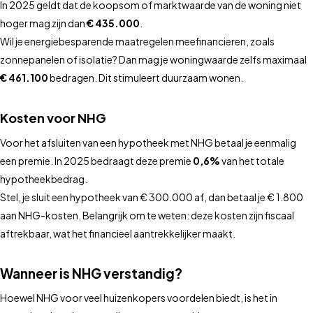
In 2025 geldt dat de koopsom of marktwaarde van de woning niet
hoger mag zijn dan
€ 435.000
.
Wil je energiebesparende maatregelen meefinancieren, zoals
zonnepanelen of isolatie? Dan mag je woningwaarde zelfs maximaal
€ 461.100
bedragen. Dit stimuleert duurzaam wonen.
Kosten voor NHG
Voor het afsluiten van een hypotheek met NHG betaal je eenmalig
een premie. In 2025 bedraagt deze premie
0,6%
van het totale
hypotheekbedrag.
Stel, je sluit een hypotheek van € 300.000 af, dan betaal je € 1.800
aan NHG-kosten. Belangrijk om te weten: deze kosten zijn fiscaal
aftrekbaar, wat het financieel aantrekkelijker maakt.
Wanneer is NHG verstandig?
Hoewel NHG voor veel huizenkopers voordelen biedt, is het in