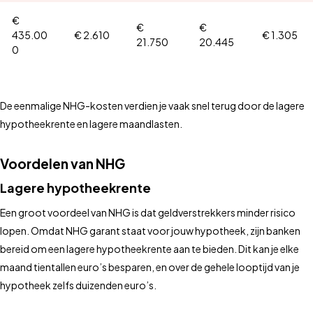
€
€
€
435.00
€ 2.610
€ 1.305
21.750
20.445
0
De eenmalige NHG-kosten verdien je vaak snel terug door de lagere
hypotheekrente en lagere maandlasten.
Voordelen van NHG
Lagere hypotheekrente
Een groot voordeel van NHG is dat geldverstrekkers minder risico
lopen. Omdat NHG garant staat voor jouw hypotheek, zijn banken
bereid om een lagere hypotheekrente aan te bieden. Dit kan je elke
maand tientallen euro’s besparen, en over de gehele looptijd van je
hypotheek zelfs duizenden euro’s.