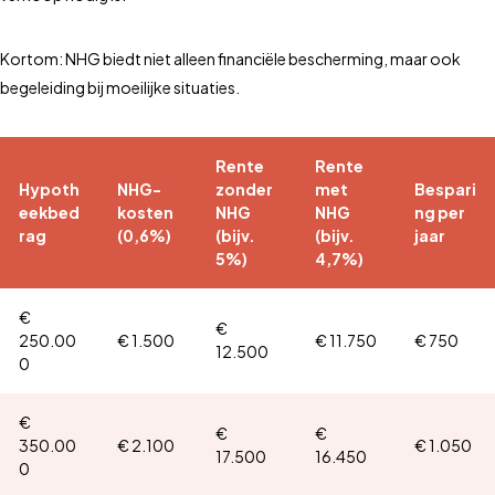
Kortom: NHG biedt niet alleen financiële bescherming, maar ook
begeleiding bij moeilijke situaties.
Rente
Rente
Hypoth
NHG-
zonder
met
Bespari
eekbed
kosten
NHG
NHG
ng per
rag
(0,6%)
(bijv.
(bijv.
jaar
5%)
4,7%)
€
€
250.00
€ 1.500
€ 11.750
€ 750
12.500
0
€
€
€
350.00
€ 2.100
€ 1.050
17.500
16.450
0