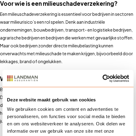
Voor wie is een milieuschadeverzekering?
Een milieuschadeverzekering is essentieel voor bedrijven in sectoren
waar milieurisico’s een rol spelen. Denk aan industriële
ondernemingen, bouwbedrijven, transport- en logistieke bedrijven,
agrarische bedrijven en bedrijven die werken met gevaarlijke stoffen.
Maar ook bedrijven zonder directe milieubelasting kunnen
onverwachts met milieuschade te maken krijgen, bijvoorbeeld door
lekkages, brand of ongelukken.
Waarom via Landman?
Bij Landman Assurantiën begrijpen we dat elke onderneming uniek is.
Daarom bieden we op maat gemaakte milieuschadeverzekeringen
Deze website maakt gebruik van cookies
die aansluiten bij de specifieke risico’s van jouw bedrijf. Onze experts
We gebruiken cookies om content en advertenties te
helpen je bij het identificeren van milieugevaren en het kiezen van de
personaliseren, om functies voor social media te bieden
juiste dekking.
en om ons websiteverkeer te analyseren. Ook delen we
informatie over uw gebruik van onze site met onze