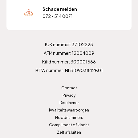
Schade melden
072 - 514 0071
KvK nummer: 37102228
AFM nummer: 12004009
Kifid nummer: 300001568
BTW nummer: NL810903842B01
Contact
Privacy
Disclaimer
Kwaliteitswaarborgen
Noodnummers
Compliment of klacht
Zelf afsluiten