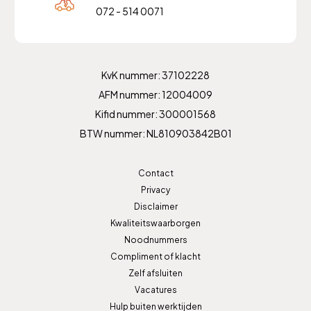
072 - 514 0071
KvK nummer: 37102228
AFM nummer: 12004009
Kifid nummer: 300001568
BTW nummer: NL810903842B01
Contact
Privacy
Disclaimer
Kwaliteitswaarborgen
Noodnummers
Compliment of klacht
Zelf afsluiten
Vacatures
Hulp buiten werktijden