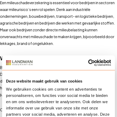
Een milieuschadeverzekering is essentieel voor bedrijven in sectoren
waar milieurisico’s een rol spelen. Denk aan industriële
ondernemingen, bouwbedrijven, transport- en logistieke bedrijven,
agrarische bedrijven en bedrijven die werken met gevaarlijke stoffen.
Maar ook bedrijven zonder directe milieubelasting kunnen
onverwachts met milieuschade te maken krijgen, bijvoorbeeld door
lekkages, brand of ongelukken.
Waarom via Landman?
Bij Landman Assurantiën begrijpen we dat elke onderneming uniek is.
Daarom bieden we op maat gemaakte milieuschadeverzekeringen
die aansluiten bij de specifieke risico’s van jouw bedrijf. Onze experts
Deze website maakt gebruik van cookies
helpen je bij het identificeren van milieugevaren en het kiezen van de
We gebruiken cookies om content en advertenties te
juiste dekking.
personaliseren, om functies voor social media te bieden
en om ons websiteverkeer te analyseren. Ook delen we
informatie over uw gebruik van onze site met onze
Onze aanpak omvat:
partners voor social media, adverteren en analyse. Deze