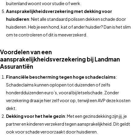
buitenland woont voor studie of werk.
Aansprakelijkheidsverzekering met dekking voor
huisdieren
: Niet alle standaard polissen dekken schade door
huisdieren. Heb je een hond, kat of ander huisdier? Dan is het slim
om te controleren of dit is meeverzekerd.
Voordelen van een
aansprakelijkheidsverzekering bij Landman
Assurantiën
Financiële bescherming tegen hoge schadeclaims
:
Schadeclaims kunnen oplopen tot duizenden of zelfs
honderdduizenden euro’s, vooral bij letselschade. Zonder
verzekering draai je hier zelf voor op, terwijl een AVP deze kosten
dekt.
Dekking voor het hele gezin
: Met een gezinsdekking zijn jij, je
partner en kinderen verzekerd tegen aansprakelijkheid. Dit geldt
ook voor schade veroorzaakt door huisdieren.