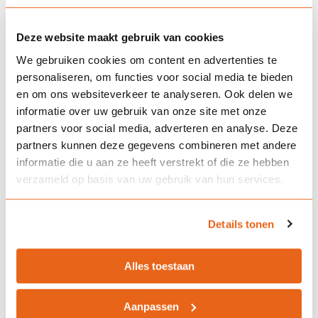
Is een
Deze website maakt gebruik van cookies
aansprakelijkheidsverzekering
We gebruiken cookies om content en advertenties te
verplicht?
personaliseren, om functies voor social media te bieden
en om ons websiteverkeer te analyseren. Ook delen we
informatie over uw gebruik van onze site met onze
partners voor social media, adverteren en analyse. Deze
Dekt de verzekering ook schade
partners kunnen deze gegevens combineren met andere
veroorzaakt door mijn kinderen?
informatie die u aan ze heeft verstrekt of die ze hebben
verzameld op basis van uw gebruik van hun services.
Ben ik ook verzekerd voor schade
Details tonen
die mijn huisdier veroorzaakt?
Alles toestaan
Geldt de verzekering ook in het
Aanpassen