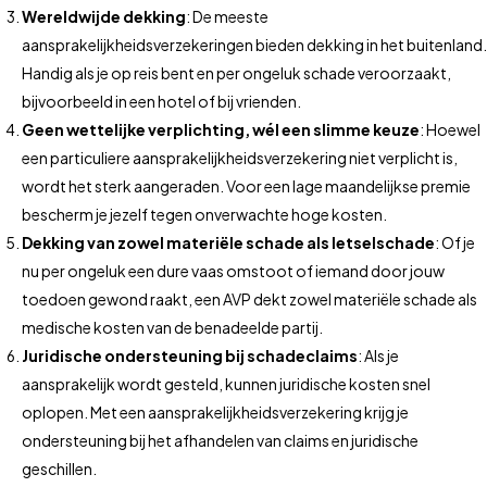
Wereldwijde dekking
: De meeste
aansprakelijkheidsverzekeringen bieden dekking in het buitenland.
Handig als je op reis bent en per ongeluk schade veroorzaakt,
bijvoorbeeld in een hotel of bij vrienden.
Geen wettelijke verplichting, wél een slimme keuze
: Hoewel
een particuliere aansprakelijkheidsverzekering niet verplicht is,
wordt het sterk aangeraden. Voor een lage maandelijkse premie
bescherm je jezelf tegen onverwachte hoge kosten.
Dekking van zowel materiële schade als letselschade
: Of je
nu per ongeluk een dure vaas omstoot of iemand door jouw
toedoen gewond raakt, een AVP dekt zowel materiële schade als
medische kosten van de benadeelde partij.
Juridische ondersteuning bij schadeclaims
: Als je
aansprakelijk wordt gesteld, kunnen juridische kosten snel
oplopen. Met een aansprakelijkheidsverzekering krijg je
ondersteuning bij het afhandelen van claims en juridische
geschillen.