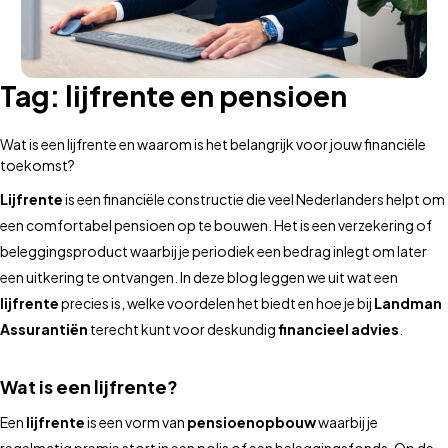
Tag:
lijfrente en pensioen
Wat is een lijfrente en waarom is het belangrijk voor jouw financiële
toekomst?
Lijfrente
is een financiële constructie die veel Nederlanders helpt om
een comfortabel pensioen op te bouwen. Het is een verzekering of
beleggingsproduct waarbij je periodiek een bedrag inlegt om later
een uitkering te ontvangen. In deze blog leggen we uit wat een
lijfrente
precies is, welke voordelen het biedt en hoe je bij
Landman
Assurantiën
terecht kunt voor deskundig
financieel advies
.
Wat is een lijfrente?
Een
lijfrente
is een vorm van
pensioenopbouw
waarbij je