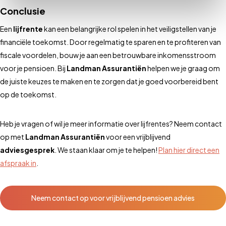
Conclusie
Een
lijfrente
kan een belangrijke rol spelen in het veiligstellen van je
financiële toekomst. Door regelmatig te sparen en te profiteren van
fiscale voordelen, bouw je aan een betrouwbare inkomensstroom
voor je pensioen. Bij
Landman Assurantiën
helpen we je graag om
de juiste keuzes te maken en te zorgen dat je goed voorbereid bent
op de toekomst.
Heb je vragen of wil je meer informatie over lijfrentes? Neem contact
op met
Landman Assurantiën
voor een vrijblijvend
adviesgesprek
. We staan klaar om je te helpen!
Plan hier direct een
afspraak in
.
Neem contact op voor vrijblijvend pensioen advies