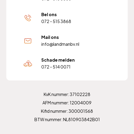
Bel ons
072 - 515 3868
Mail ons
info@landmanbv.nl
Schade melden
072 - 514 0071
KvK nummer: 37102228
AFM nummer: 12004009
Kifid nummer: 300001568
BTW nummer: NL810903842B01