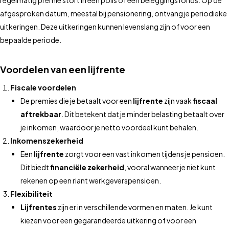
regelmatig premie stort in een polis of een beleggingsfonds. Op de
afgesproken datum, meestal bij pensionering, ontvang je periodieke
uitkeringen. Deze uitkeringen kunnen levenslang zijn of voor een
bepaalde periode.
Voordelen van een lijfrente
Fiscale voordelen
De premies die je betaalt voor een
lijfrente
zijn vaak
fiscaal
aftrekbaar
. Dit betekent dat je minder belasting betaalt over
je inkomen, waardoor je netto voordeel kunt behalen.
Inkomenszekerheid
Een
lijfrente
zorgt voor een vast inkomen tijdens je pensioen.
Dit biedt
financiële zekerheid
, vooral wanneer je niet kunt
rekenen op een riant werkgeverspensioen.
Flexibiliteit
Lijfrentes
zijn er in verschillende vormen en maten. Je kunt
kiezen voor een gegarandeerde uitkering of voor een