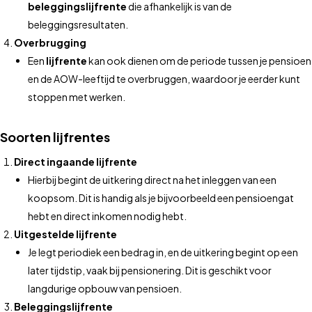
beleggingslijfrente
die afhankelijk is van de
beleggingsresultaten.
Overbrugging
Een
lijfrente
kan ook dienen om de periode tussen je pensioen
en de AOW-leeftijd te overbruggen, waardoor je eerder kunt
stoppen met werken.
Soorten lijfrentes
Direct ingaande lijfrente
Hierbij begint de uitkering direct na het inleggen van een
koopsom. Dit is handig als je bijvoorbeeld een pensioengat
hebt en direct inkomen nodig hebt.
Uitgestelde lijfrente
Je legt periodiek een bedrag in, en de uitkering begint op een
later tijdstip, vaak bij pensionering. Dit is geschikt voor
langdurige opbouw van pensioen.
Beleggingslijfrente