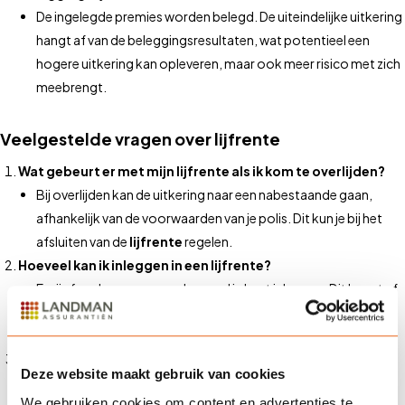
De ingelegde premies worden belegd. De uiteindelijke uitkering
hangt af van de beleggingsresultaten, wat potentieel een
hogere uitkering kan opleveren, maar ook meer risico met zich
meebrengt.
Veelgestelde vragen over lijfrente
Wat gebeurt er met mijn lijfrente als ik kom te overlijden?
Bij overlijden kan de uitkering naar een nabestaande gaan,
afhankelijk van de voorwaarden van je polis. Dit kun je bij het
afsluiten van de
lijfrente
regelen.
Hoeveel kan ik inleggen in een lijfrente?
Er zijn fiscale grenzen aan hoeveel je kunt inleggen. Dit hangt af
van je inkomen en je eventuele pensioentekort. Wij helpen je
graag om dit precies uit te rekenen.
Kan ik mijn lijfrente afkopen?
Deze website maakt gebruik van cookies
Het afkopen van een
lijfrente
is vaak mogelijk, maar brengt
We gebruiken cookies om content en advertenties te