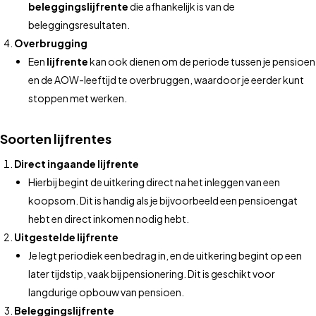
beleggingslijfrente
die afhankelijk is van de
beleggingsresultaten.
Overbrugging
Een
lijfrente
kan ook dienen om de periode tussen je pensioen
en de AOW-leeftijd te overbruggen, waardoor je eerder kunt
stoppen met werken.
Soorten lijfrentes
Direct ingaande lijfrente
Hierbij begint de uitkering direct na het inleggen van een
koopsom. Dit is handig als je bijvoorbeeld een pensioengat
hebt en direct inkomen nodig hebt.
Uitgestelde lijfrente
Je legt periodiek een bedrag in, en de uitkering begint op een
later tijdstip, vaak bij pensionering. Dit is geschikt voor
langdurige opbouw van pensioen.
Beleggingslijfrente