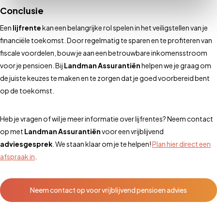
Conclusie
Een
lijfrente
kan een belangrijke rol spelen in het veiligstellen van je
financiële toekomst. Door regelmatig te sparen en te profiteren van
fiscale voordelen, bouw je aan een betrouwbare inkomensstroom
voor je pensioen. Bij
Landman Assurantiën
helpen we je graag om
de juiste keuzes te maken en te zorgen dat je goed voorbereid bent
op de toekomst.
Heb je vragen of wil je meer informatie over lijfrentes? Neem contact
op met
Landman Assurantiën
voor een vrijblijvend
adviesgesprek
. We staan klaar om je te helpen!
Plan hier direct een
afspraak in
.
Neem contact op voor vrijblijvend pensioen advies