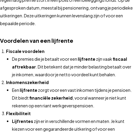
regelmatig premie stort in een polis of een beleggingsfonds. Op de
afgesproken datum, meestal bij pensionering, ontvang je periodieke
uitkeringen. Deze uitkeringen kunnen levenslang zijn of voor een
bepaalde periode.
Voordelen van een lijfrente
Fiscale voordelen
De premies die je betaalt voor een
lijfrente
zijn vaak
fiscaal
aftrekbaar
. Dit betekent dat je minder belasting betaalt over
je inkomen, waardoor je netto voordeel kunt behalen.
Inkomenszekerheid
Een
lijfrente
zorgt voor een vast inkomen tijdens je pensioen.
Dit biedt
financiële zekerheid
, vooral wanneer je niet kunt
rekenen op een riant werkgeverspensioen.
Flexibiliteit
Lijfrentes
zijn er in verschillende vormen en maten. Je kunt
kiezen voor een gegarandeerde uitkering of voor een