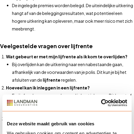
De ingelegde premies worden belegd. De uiteindelijke uitkering
hangt af van de beleggingsresultaten, wat potentieel een
hogere uitkering kan opleveren, maar ook meer risico met zich
meebrengt.
Veelgestelde vragen over lijfrente
Wat gebeurt er met mijn lijfrente als ik kom te overlijden?
Bij overlijden kan de uitkering naar een nabestaande gaan,
afhankelijk van de voorwaarden van je polis. Dit kun je bij het
afsluiten van de
lijfrente
regelen.
Hoeveel kan ik inleggen in een lijfrente?
Er zijn fiscale grenzen aan hoeveel je kunt inleggen. Dit hangt af
van je inkomen en je eventuele pensioentekort. Wij helpen je
graag om dit precies uit te rekenen.
Kan ik mijn lijfrente afkopen?
Deze website maakt gebruik van cookies
Het afkopen van een
lijfrente
is vaak mogelijk, maar brengt
We gebruiken cookies om content en advertenties te