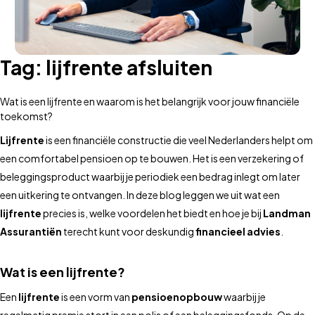
Tag:
lijfrente afsluiten
Wat is een lijfrente en waarom is het belangrijk voor jouw financiële
toekomst?
Lijfrente
is een financiële constructie die veel Nederlanders helpt om
een comfortabel pensioen op te bouwen. Het is een verzekering of
beleggingsproduct waarbij je periodiek een bedrag inlegt om later
een uitkering te ontvangen. In deze blog leggen we uit wat een
lijfrente
precies is, welke voordelen het biedt en hoe je bij
Landman
Assurantiën
terecht kunt voor deskundig
financieel advies
.
Wat is een lijfrente?
Een
lijfrente
is een vorm van
pensioenopbouw
waarbij je