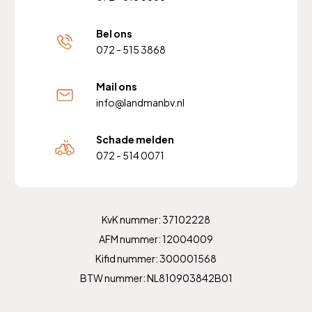
Bel ons
072 - 515 3868
Mail ons
info@landmanbv.nl
Schade melden
072 - 514 0071
KvK nummer: 37102228
AFM nummer: 12004009
Kifid nummer: 300001568
BTW nummer: NL810903842B01