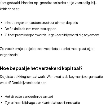
fors gedaald. Maar let op: goedkoop is niet altijd voordelig. Kijk
kritisch naar:
Inhoudingen en kostenstructuur binnen de polis
De flexibiliteit om over te stappen
Of het premiedepot wordt uitgekeerd bij voortijdig royement
Zo voorkom je dat je betaalt voor iets dat niet meer past bij je
organisatie.
Hoe bepaal je het verzekerd kapitaal?
De juiste dekking is maatwerk. Want wat is de keyman je organisatie
waard? Denk bijvoorbeeld aan:
Het directe aandeel in de omzet
Zijn of haar bijdrage aan klantrelaties of innovatie