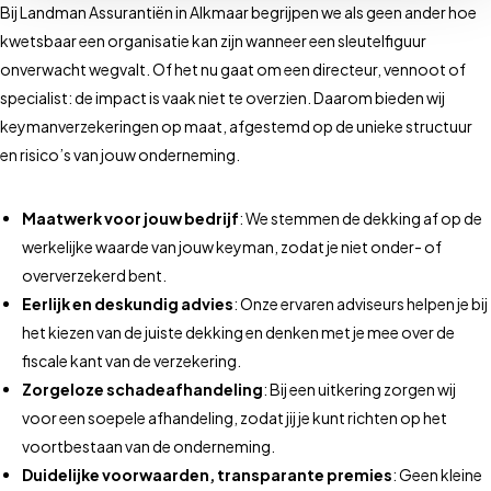
Bij Landman Assurantiën in Alkmaar begrijpen we als geen ander hoe
kwetsbaar een organisatie kan zijn wanneer een sleutelfiguur
onverwacht wegvalt. Of het nu gaat om een directeur, vennoot of
specialist: de impact is vaak niet te overzien. Daarom bieden wij
keymanverzekeringen op maat, afgestemd op de unieke structuur
en risico’s van jouw onderneming.
Maatwerk voor jouw bedrijf
: We stemmen de dekking af op de
werkelijke waarde van jouw keyman, zodat je niet onder- of
oververzekerd bent.
Eerlijk en deskundig advies
: Onze ervaren adviseurs helpen je bij
het kiezen van de juiste dekking en denken met je mee over de
fiscale kant van de verzekering.
Zorgeloze schadeafhandeling
: Bij een uitkering zorgen wij
voor een soepele afhandeling, zodat jij je kunt richten op het
voortbestaan van de onderneming.
Duidelijke voorwaarden, transparante premies
: Geen kleine