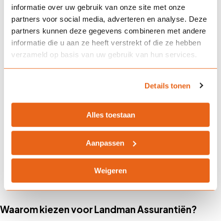
informatie over uw gebruik van onze site met onze
partners voor social media, adverteren en analyse. Deze
Is de uitkering belast?
partners kunnen deze gegevens combineren met andere
informatie die u aan ze heeft verstrekt of die ze hebben
verzameld op basis van uw gebruik van hun services.
Hoe bepaal je het verzekerde
bedrag?
Details tonen
Alles toestaan
Wat is het verschil met een
compagnonsverzekering?
Aanpassen
Weigeren
Waarom kiezen voor Landman Assurantiën?