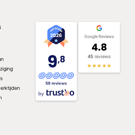
s
Google Reviews
4.8
9
,8
45
reviews
an
ziging
s
59 reviews
erktijden
by
n