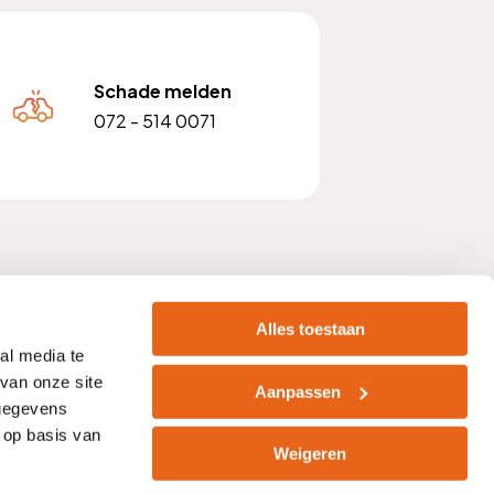
Schade melden
072 - 514 0071
 nummer: NL810903842B01
Alles toestaan
al media te
van onze site
Aanpassen
 gegevens
acht
Zelf afsluiten
Vacatures
 op basis van
Weigeren