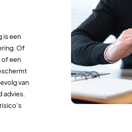
 is een
ering. Of
 of een
beschermt
gevolg van
d advies.
isico’s