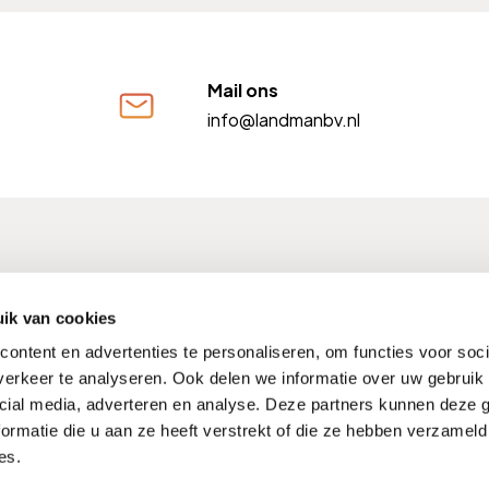
Mail ons
info@landmanbv.nl
FM nummer: 12004009
Kifid nummer: 300001568
BTW
ik van cookies
ontent en advertenties te personaliseren, om functies voor soci
erkeer te analyseren. Ook delen we informatie over uw gebruik 
cial media, adverteren en analyse. Deze partners kunnen deze
Kwaliteitswaarborgen
Noodnummers
Compliment of kl
ormatie die u aan ze heeft verstrekt of die ze hebben verzameld
Hulp buiten werktijden
Verzekeringen Vergelijken
es.