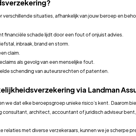
dsverzekering?
 verschillende situaties, afhankelijk van jouw beroep en beh
t financiële schade lijdt door een fout of onjuist advies.
efstal, inbraak, brand en storm.
een claim.
laims als gevolg van een menselijke fout.
elde schending van auteursrechten of patenten.
elijkheidsverzekering via Landman Ass
en we dat elke beroepsgroep unieke risico’s kent. Daarom bi
g consultant, architect, accountant of juridisch adviseur bent
ke relaties met diverse verzekeraars, kunnen we je scherpe p