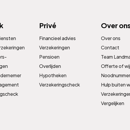
jk
Privé
Over on
diensten
Financieel advies
Over ons
rzekeringen
Verzekeringen
Contact
s­­
Pensioen
Team Landm
ngen
Overlijden
Offerte of wij
ndernemer
Hypotheken
Noodnummer
nagement
Verzekeringscheck
Hulp buiten w
ngscheck
Verzekeringe
Vergelijken