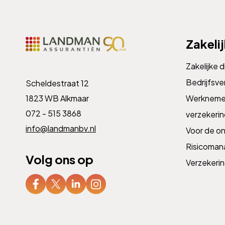
Zakeli
Zakelijke 
Bedrijfsve
Scheldestraat 12
1823 WB Alkmaar
Werknemer
072 - 515 3868
verzekeri
info@landmanbv.nl
Voor de o
Risicoma
Volg ons op
Verzekeri