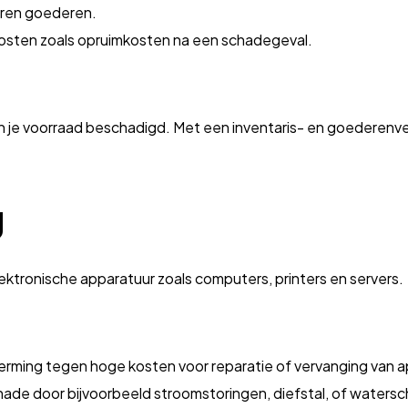
oren goederen.
 kosten zoals opruimkosten na een schadegeval.
van je voorraad beschadigd. Met een inventaris- en goederenv
g
ektronische apparatuur zoals computers, printers en servers.
erming tegen hoge kosten voor reparatie of vervanging van a
hade door bijvoorbeeld stroomstoringen, diefstal, of waters