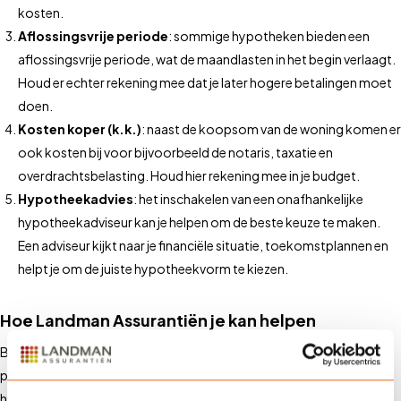
kosten.
Aflossingsvrije periode
: sommige hypotheken bieden een
aflossingsvrije periode, wat de maandlasten in het begin verlaagt.
Houd er echter rekening mee dat je later hogere betalingen moet
doen.
Kosten koper (k.k.)
: naast de koopsom van de woning komen er
ook kosten bij voor bijvoorbeeld de notaris, taxatie en
overdrachtsbelasting. Houd hier rekening mee in je budget.
Hypotheekadvies
: het inschakelen van een onafhankelijke
hypotheekadviseur kan je helpen om de beste keuze te maken.
Een adviseur kijkt naar je financiële situatie, toekomstplannen en
helpt je om de juiste hypotheekvorm te kiezen.
Hoe Landman Assurantiën je kan helpen
Bij Landman Assurantiën bieden we uitgebreide diensten en
persoonlijk advies om je te helpen bij het afsluiten van de juiste
hypotheek. We werken samen met professionele