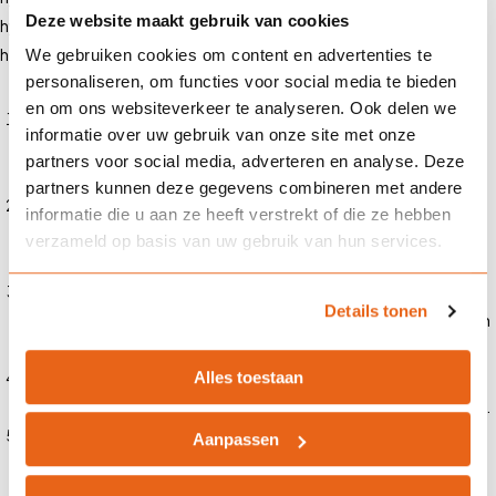
Deze website maakt gebruik van cookies
hypotheekadviseurs om je de beste ondersteuning te bieden. Hier is
hoe we je kunnen ondersteunen:
We gebruiken cookies om content en advertenties te
personaliseren, om functies voor social media te bieden
en om ons websiteverkeer te analyseren. Ook delen we
Persoonlijk advies
: onze hypotheekadviseurs nemen de tijd om
informatie over uw gebruik van onze site met onze
je financiële situatie en wensen te begrijpen. We helpen je bij het
partners voor social media, adverteren en analyse. Deze
kiezen van een hypotheek die past bij jouw behoeften.
partners kunnen deze gegevens combineren met andere
Vergelijking van hypotheken
: we vergelijken verschillende
informatie die u aan ze heeft verstrekt of die ze hebben
hypotheekaanbieders om de beste rente en voorwaarden te
verzameld op basis van uw gebruik van hun services.
vinden.
Begeleiding bij het afsluiten
: we begeleiden je door het hele
Details tonen
proces van hypotheekaanvraag tot en met de ondertekening van
de akte bij de notaris.
Alles toestaan
Herfinanciering
: als je al een hypotheek hebt, kunnen we je
helpen om deze te herfinancieren tegen gunstigere voorwaarden.
Nazorg
: we bieden ondersteuning na het afsluiten van de
Aanpassen
hypotheek, bijvoorbeeld bij wijzigingen in je financiële situatie of
bij vragen.