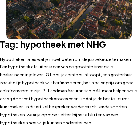
Tag:
hypotheek met NHG
Hypotheken: alles wat je moet weten om de juiste keuze te maken
Een hypotheek afsluiten is een van de grootste financiële
beslissingen in je leven. Of je nu je eerste huis koopt, een groter huis
zoekt of je hypotheek wilt herfinancieren, het is belangrijk om goed
geïnformeerd te zijn. Bij Landman Assurantiën in Alkmaar helpen we je
graag door het hypotheekproces heen, zodat je de beste keuzes
kunt maken. In dit artikel bespreken we de verschillende soorten
hypotheken, waar je op moet letten bij het afsluiten van een
hypotheek en hoe wij je kunnen ondersteunen.