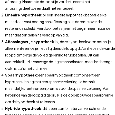
aflossing. Naarmate de looptijd vordert, neemt het
aflossingsdeel toe en daalt het rentedeel.
Lineaire hypotheek
: bij een lineaire hypotheek betaal je elke
maand een vast bedrag aan aflossing plus de rente over de
resterende schuld. Hierdoor betaal je in het begin meer, maar de
maandlasten dalen na verloop van tijd.
Aflossingsvrije hypotheek
: bij deze hypotheekvorm betaal je
alleen rente en los je niet af tijdens de looptijd. Aan het einde van de
looptijd moet je de volledige lening terugbetalen. Dit kan
aantrekkelijk zijn vanwege de lage maandlasten, maar het brengt
ook risico’s met zich mee.
Spaarhypotheek
: een spaarhypotheek combineert een
hypotheeklening met een spaarverzekering. Je betaalt
maandelijks rente en een premie voor de spaarverzekering. Aan
het einde van de looptijd gebruik je de opgebouwde spaarpremie
om de hypotheek af te lossen.
Hybride hypotheek
: dit is een combinatie van verschillende