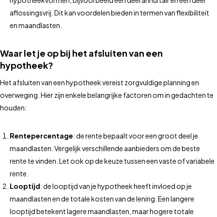
hypotheekvormen, bijvoorbeeld een deel annuïtair en een deel
aflossingsvrij. Dit kan voordelen bieden in termen van flexibiliteit
en maandlasten.
Waar let je op bij het afsluiten van een
hypotheek?
Het afsluiten van een hypotheek vereist zorgvuldige planning en
overweging. Hier zijn enkele belangrijke factoren om in gedachten te
houden:
Rentepercentage
: de rente bepaalt voor een groot deel je
maandlasten. Vergelijk verschillende aanbieders om de beste
rente te vinden. Let ook op de keuze tussen een vaste of variabele
rente.
Looptijd
: de looptijd van je hypotheek heeft invloed op je
maandlasten en de totale kosten van de lening. Een langere
looptijd betekent lagere maandlasten, maar hogere totale