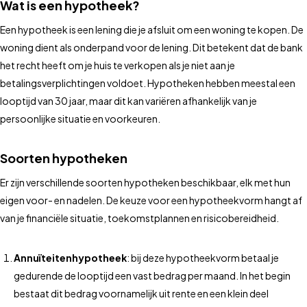
Wat is een hypotheek?
Een hypotheek is een lening die je afsluit om een woning te kopen. De
woning dient als onderpand voor de lening. Dit betekent dat de bank
het recht heeft om je huis te verkopen als je niet aan je
betalingsverplichtingen voldoet. Hypotheken hebben meestal een
looptijd van 30 jaar, maar dit kan variëren afhankelijk van je
persoonlijke situatie en voorkeuren.
Soorten hypotheken
Er zijn verschillende soorten hypotheken beschikbaar, elk met hun
eigen voor- en nadelen. De keuze voor een hypotheekvorm hangt af
van je financiële situatie, toekomstplannen en risicobereidheid.
Annuïteitenhypotheek
: bij deze hypotheekvorm betaal je
gedurende de looptijd een vast bedrag per maand. In het begin
bestaat dit bedrag voornamelijk uit rente en een klein deel