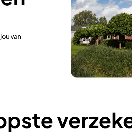
jou van
pste verzeke